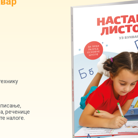
квар
технику
 писање,
а, реченице
те налоге.