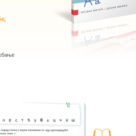
бе
;
ежбање