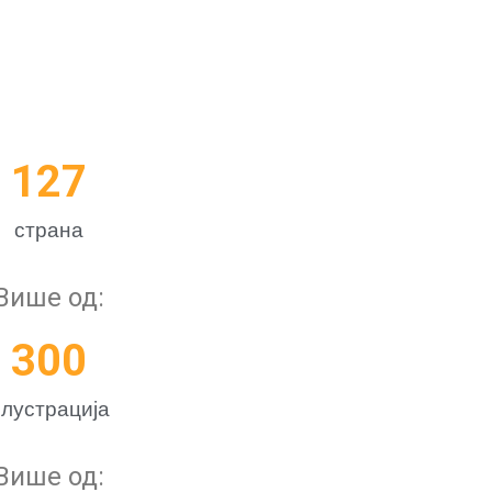
127
страна
Више од:
300
лустрација
Више од: