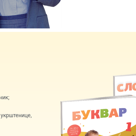
ник;
, укрштенице,