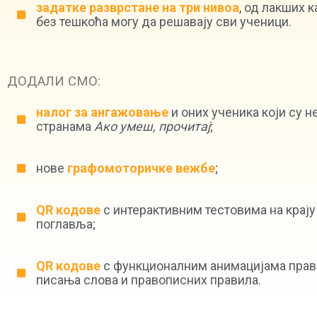
задатке разврстане на три нивоа
, од лакших к
без тешкоћа могу да решавају сви ученици.
ДОДАЛИ СМО:
налог за ангажовање
и оних ученика који су н
странама
Ако умеш, прочитај
;
нове
графомоторичке вежбе
;
QR кодове
с интерактивним тестовима на крају
поглавља;
QR кодове
с функционалним анимацијама прав
писања слова и правописних правила.