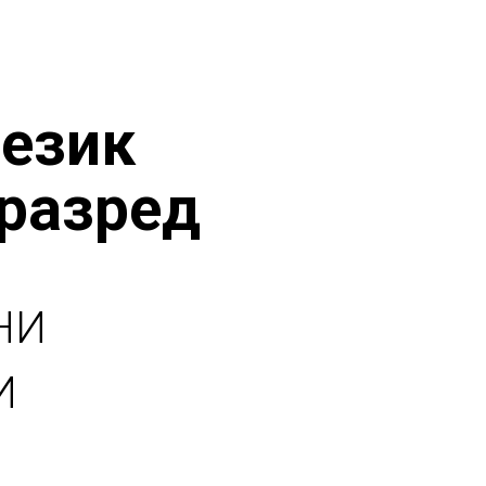
језик
 разред
НИ
И