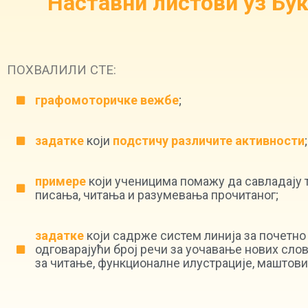
Наставни листови уз Бу
ПОХВАЛИЛИ СТЕ:
графомоторичке вежбе
;
задатке
који
подстичу различите активности
;
примере
који ученицима помажу да савладају 
писања, читања и разумевања прочитаног;
задатке
који садрже систем линија за почетно
одговарајући број речи за уочавање нових слов
за читање, функционалне илустрације, маштови