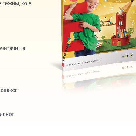
а тежим, које
ечитачи на
 сваког
илног