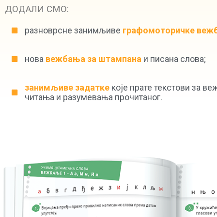
ДОДАЛИ СМО:
разноврсне занимљиве
графомоторичке веж
нова
вежбања за штампана
и писана слова;
занимљиве задатке
које прате текстови за в
читања и разумевања прочитаног.