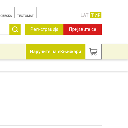
LAT
ЋИР
 СВЕСКА
TЕСТОМАТ
Регистрација
Пријавите се
Наручите на еКњижари