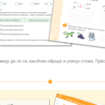
вају да се са лакоћом обраде и усвоје слова. Прв