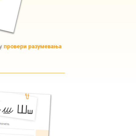
 у
провери разумевања