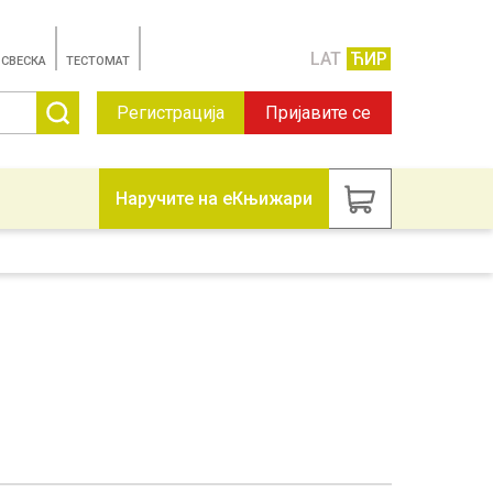
LAT
ЋИР
 СВЕСКА
TЕСТОМАТ
Регистрација
Пријавите се
Наручите на еКњижари