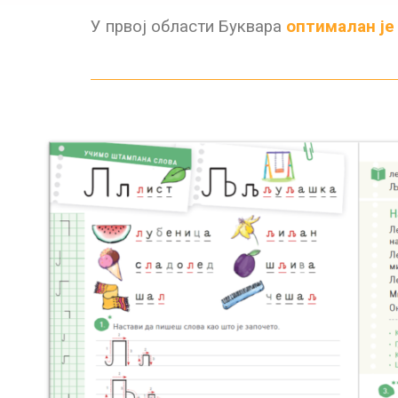
У првој области
Буквара
оптималан је