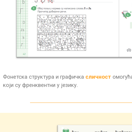
Фонетска структура и графичка
сличност
омогућа
који су френквентни у језику.