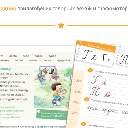
 однос
прилагођених говорних вежби и графомотор