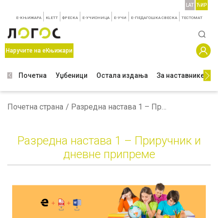
LAT
ЋИР
E-КЊИЖАРА
KLETT
ФРЕСКА
E-УЧИОНИЦА
E-УЧИ
Е-ПЕДАГОШКА СВЕСКА
TЕСТОМАТ
Наручите на еКњижари
Почетна
Уџбеници
Остала издања
За наставнике
З
Почетна страна
Разредна настава 1 – Приручник и дневне припреме
Разредна настава 1 – Приручник и
дневне припреме