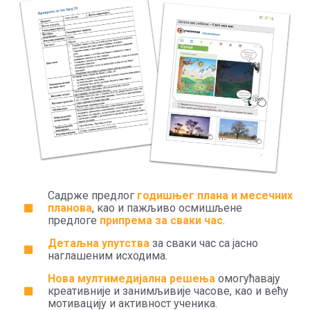
Садрже предлог
годишњег плана и месечних
планова
, као и пажљиво осмишљене
предлоге
припрема за сваки час
.
Детаљна упутства
за сваки час са јасно
наглашеним исходима.
Нова мултимедијална решења
омогућавају
креативније и занимљивије часове, као и већу
мотивацију и активност ученика.