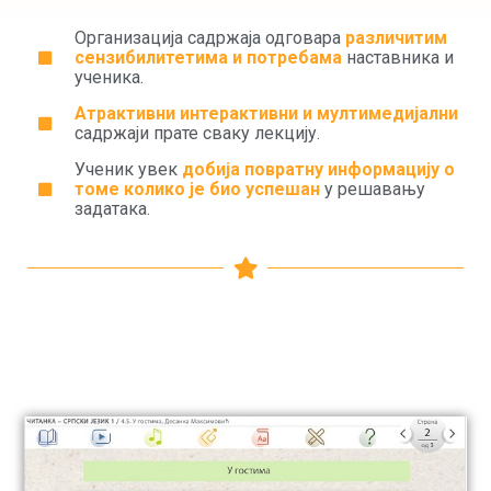
Организација садржаја одговара
различитим
сензибилитетима и потребама
наставника и
ученика.
Атрактивни интерактивни и мултимедијални
садржаји прате сваку лекцију.
Ученик увек
добија повратну информацију о
томе колико је био успешан
у решавању
задатака.