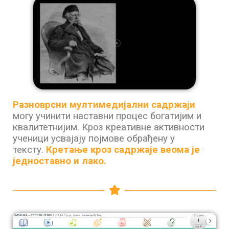
Разноврсни мултимедијални садржаји
могу учинити наставни процес богатијим и
квалитетнијим. Кроз креативне активности
ученици усвајају појмове обрађену у
тексту.
Кретање кроз садржаје веома је
једноставно и лако.