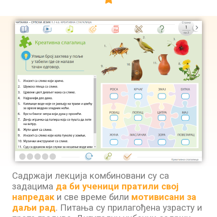
Садржаји лекција комбиновани су са
задацима
да би ученици пратили свој
напредак
и све време били
мотивисани за
даљи рад
. Питања су прилагођена узрасту и