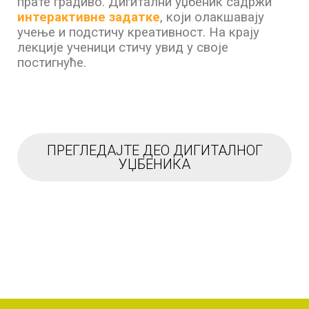
прате градиво. Дигитални уџбеник садржи
интерактивне задатке
, који олакшавају
учење и подстичу креативност. На крају
лекције ученици стичу увид у своје
постигнуће.
ПРЕГЛЕДАЈТЕ ДЕО ДИГИТАЛНОГ
УЏБЕНИКА