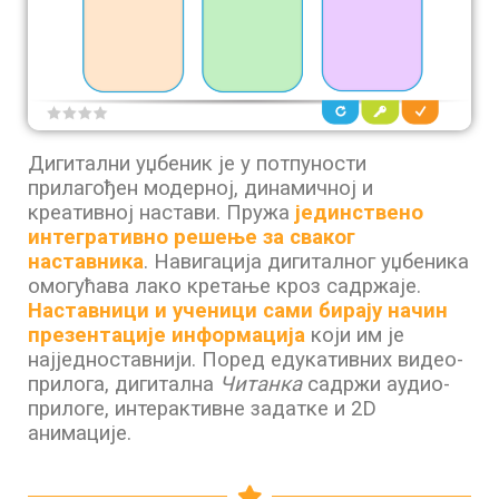
Дигитални уџбеник је у потпуности
прилагођен модерној, динамичној и
креативној настави. Пружа
јединствено
интегративно решење за сваког
наставника
. Навигација дигиталног уџбеника
омогућава лако кретање кроз садржаје.
Наставници и ученици сами бирају начин
презентације информација
који им је
најједноставнији. Поред едукативних видео-
прилога, дигитална
Читанка
садржи аудио-
прилоге, интерактивне задатке и 2D
aнимације.