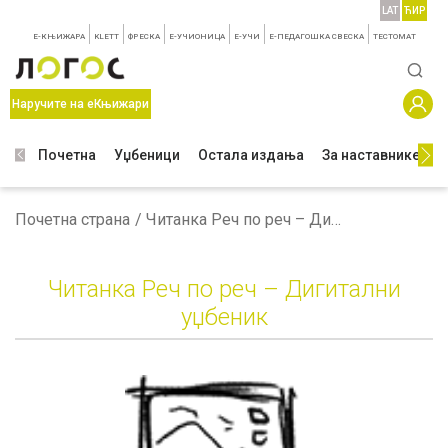
LAT
ЋИР
E-КЊИЖАРА
KLETT
ФРЕСКА
E-УЧИОНИЦА
E-УЧИ
Е-ПЕДАГОШКА СВЕСКА
TЕСТОМАТ
Наручите на еКњижари
Почетна
Уџбеници
Остала издања
За наставнике
З
Почетна страна
Читанка Реч по реч – Дигитални уџбеник
Читанка Реч по реч – Дигитални
уџбеник