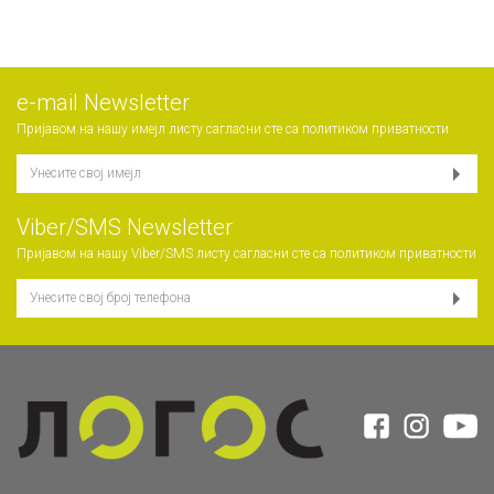
е-mail Newsletter
Пријавом на нашу имејл листу сагласни сте са
политиком приватности
Viber/SMS Newsletter
Пријавом на нашу Viber/SMS листу сагласни сте са
политиком приватности