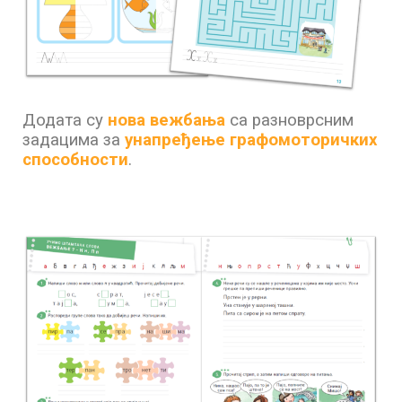
Додата су
нова вежбања
са разноврсним
задацима за
унапређење графомоторичких
способности
.