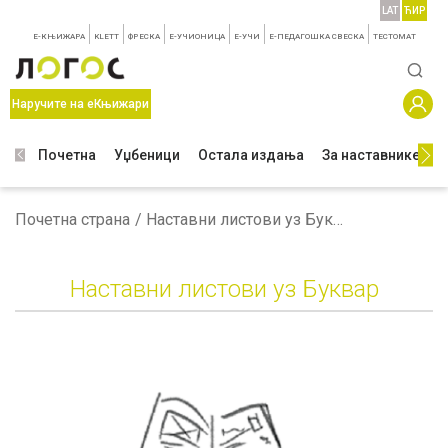
LAT
ЋИР
E-КЊИЖАРА
KLETT
ФРЕСКА
E-УЧИОНИЦА
E-УЧИ
Е-ПЕДАГОШКА СВЕСКА
TЕСТОМАТ
Наручите на еКњижари
Почетна
Уџбеници
Остала издања
За наставнике
З
Почетна страна
Наставни листови уз Буквар
Наставни листови уз Буквар