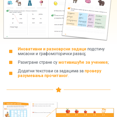
Иновативни и разноврсни задаци
подстичу
мисаони и графомоторички развој;
Разигране стране су
мотивишуће за ученике
;
Додатни текстови са задацима за
проверу
разумевања прочитаног
.