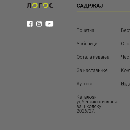
САДРЖАЈ
Почетна
Вес
Уџбеници
О н
Остала издања
Чес
За наставнике
Кон
Аутори
Изд
Каталози
уџбеничких издања
за школску
2026/27.