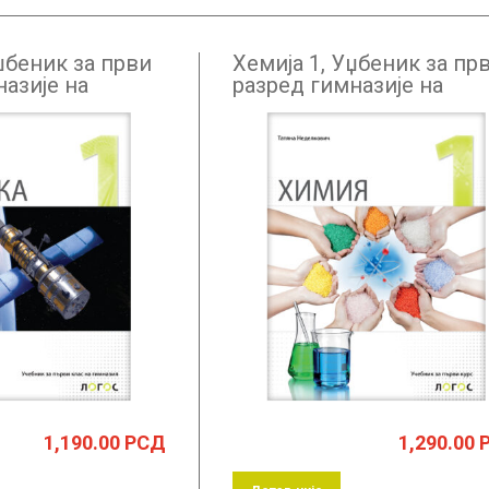
џбеник за први
Хемија 1, Уџбеник за пр
азије на
разред гимназије на
езику
бугарском језику
1,190.00
РСД
1,290.00