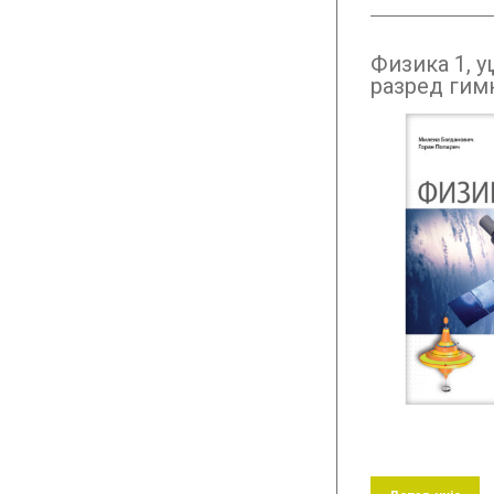
Физика 1, у
разред гимн
бугарском ј