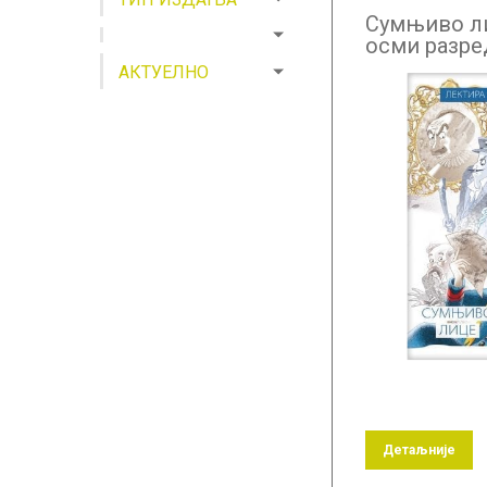
Сумњиво ли
осми разре
АКТУЕЛНО
Детаљније