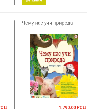
Детаљније
Чему нас учи природа
РСД
1,790.00
РСД