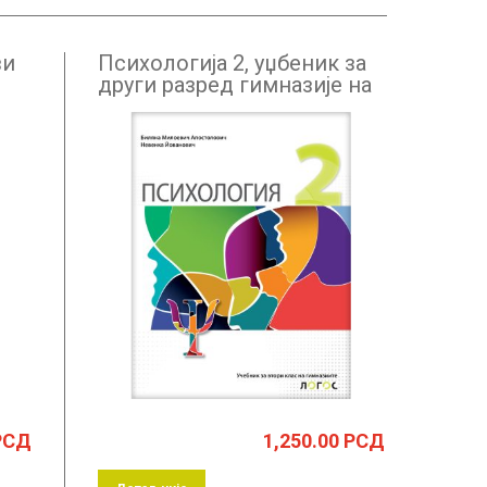
ви
Психологија 2, уџбеник за
други разред гимназије на
бугарском језику
РСД
1,250.00
РСД