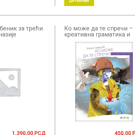
Детаљније
џбеник за трећи
Ко може да те спречи –
назије
креативна граматика и
атематичког и
књижевна практика
ра на
езику
1,390.00
РСД
450.00