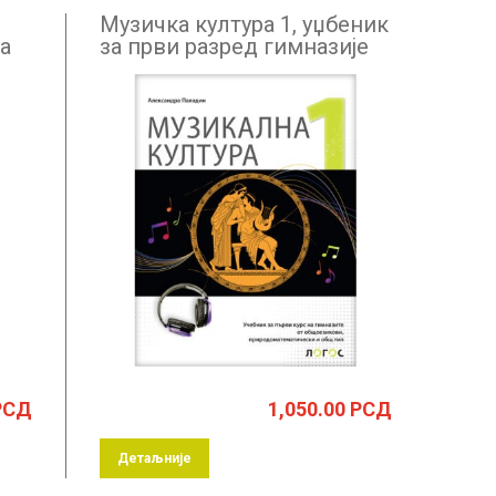
Музичка култура 1, уџбеник
а
за први разред гимназије
на бугарском језику
РСД
1,050.00
РСД
Детаљније