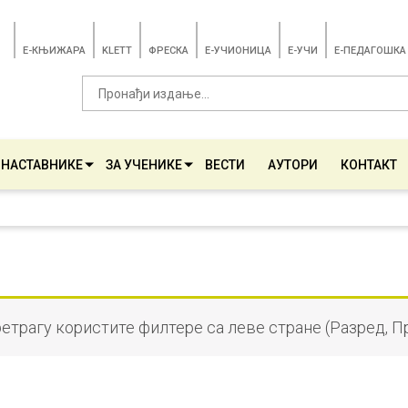
E-КЊИЖАРА
KLETT
ФРЕСКА
E-УЧИОНИЦА
E-УЧИ
Е-ПЕДАГОШКА
 НАСТАВНИКЕ
ЗА УЧЕНИКЕ
ВЕСТИ
АУТОРИ
КОНТАКТ
ретрагу користите филтере са леве стране (Разред, П