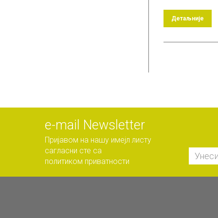
Детаљније
е-mail Newsletter
Пријавом на нашу имејл листу
сагласни сте са
политиком приватности