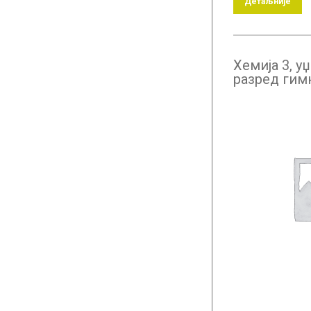
Детаљније
Хемија 3, у
разред гим
природно-м
општег сме
бугарском ј