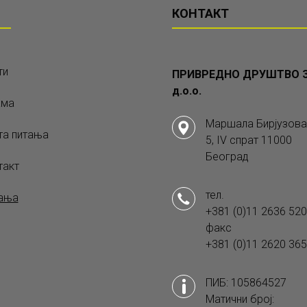
КОНТАКТ
ти
ПРИВРЕДНО ДРУШТВО З
д.о.о.
ама
Маршала Бирјузова
та питања
5, IV спрат 11000
Београд
такт
тел.
ања
+381 (0)11 2636 520
факс
+381 (0)11 2620 365
ПИБ: 105864527
Матични број: