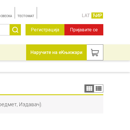
LAT
ЋИР
 СВЕСКА
TЕСТОМАТ
Регистрација
Пријавите се
Наручите на еКњижари
редмет, Издавач).