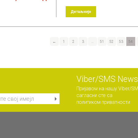
Детаљније
←
1
2
3
…
51
52
53
54
Viber/SMS Newsl
Пријавом на нашу Viber/SM
сагласни сте са
политиком приватности