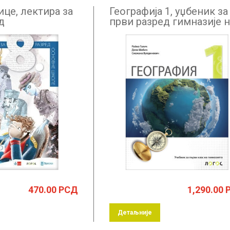
це, лектира за
Географија 1, уџбеник за
д
први разред гимназије н
бугарском језику
470.00
РСД
1,290.00
Детаљније