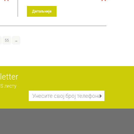
Детаљније
55
→
etter
S листу