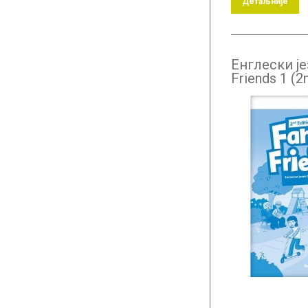
Детаљније
Енглески је
Friends 1 (2n
радна свеск
разред