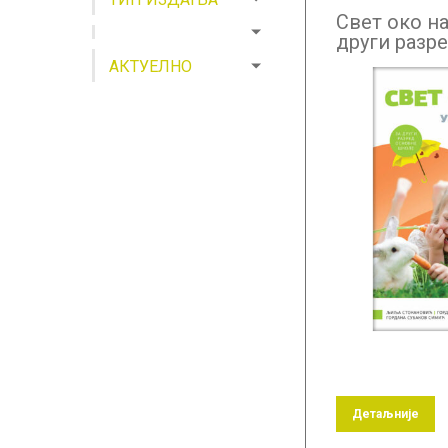
Свет око на
други разр
АКТУЕЛНО
Детаљније