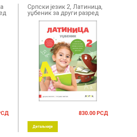
ка
Српски језик 2, Латиница,
ред
уџбеник за други разред
РСД
830.00
РСД
Детаљније