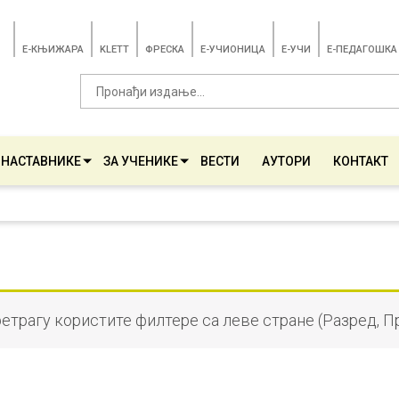
E-КЊИЖАРА
KLETT
ФРЕСКА
E-УЧИОНИЦА
E-УЧИ
Е-ПЕДАГОШКА
 НАСТАВНИКЕ
ЗА УЧЕНИКЕ
ВЕСТИ
АУТОРИ
КОНТАКТ
ретрагу користите филтере са леве стране (Разред, П