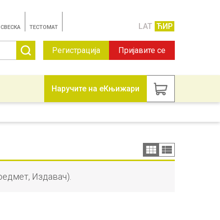
LAT
ЋИР
 СВЕСКА
TЕСТОМАТ
Регистрација
Пријавите се
Наручите на еКњижари
редмет, Издавач).