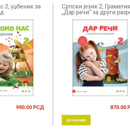
с 2, уџбеник за
Српски језик 2, Грамати
ед
„Дар речи“ за други раз
990.00
РСД
870.00
Детаљније