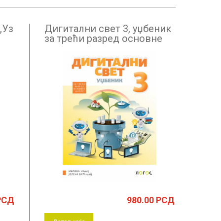
„Уз
Дигитални свет 3, уџбеник
за трећи разред основне
школе
РСД
980.00
РСД