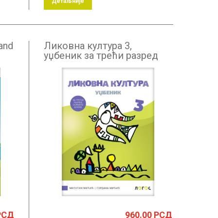
Детаљније
and
Ликовна култура 3,
уџбеник за трећи разред
 +
РСД
960.00
РСД