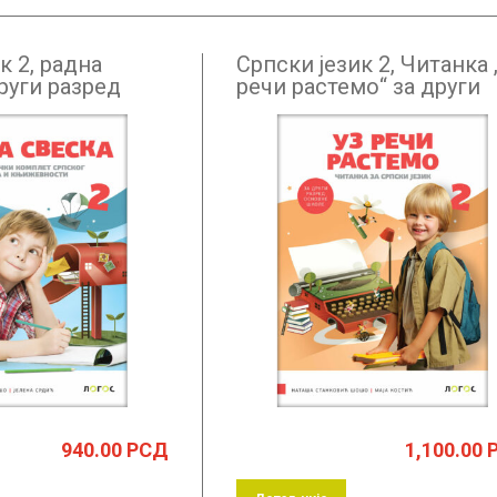
к 2, радна
Српски језик 2, Читанка 
руги разред
речи растемо“ за други
разред
940.00
РСД
1,100.00