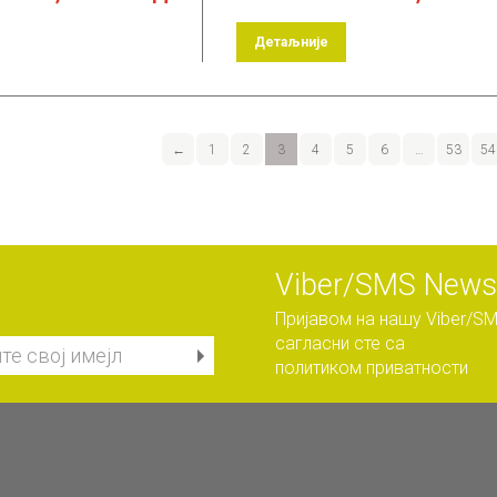
Детаљније
←
1
2
3
4
5
6
…
53
54
Viber/SMS Newsl
Пријавом на нашу Viber/SM
сагласни сте са
политиком приватности