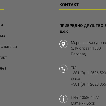
КОНТАКТ
ти
ПРИВРЕДНО ДРУШТВО З
д.о.о.
ама
Маршала Бирјузова
та питања
5, IV спрат 11000
Београд
такт
тел.
ања
+381 (0)11 2636 520
факс
+381 (0)11 2620 365
ПИБ: 105864527
Матични број: