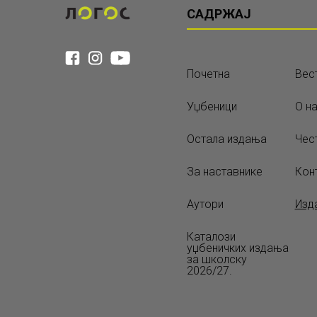
САДРЖАЈ
Почетна
Вес
Уџбеници
О н
Остала издања
Чес
За наставнике
Кон
Аутори
Изд
Каталози
уџбеничких издања
за школску
2026/27.