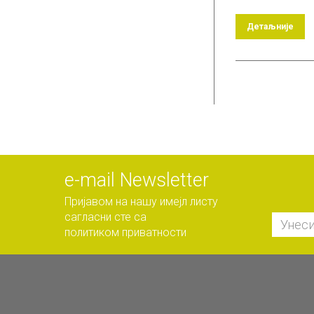
Детаљније
е-mail Newsletter
Пријавом на нашу имејл листу
сагласни сте са
политиком приватности