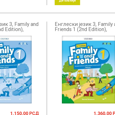
Детаљније
зик 3, Family and
Енглески језик 3, Family 
d Edition),
Friends 1 (2nd Edition),
а за трећи
уџбеник за трећи разред
CD
1,150.00
РСД
1,360.00