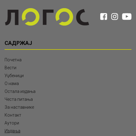
САДРЖАЈ
Почетна
Вести
Уџбеници
О нама
Остала издања
Честа питања
За наставнике
Контакт
Аутори
Издања