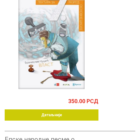
350.00
РСД
Детаљније
Епске народне песме о