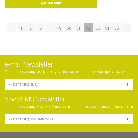
Детаљније
←
1
2
3
…
49
50
51
52
53
54
55
→
е-mail Newsletter
Пријавом на нашу имејл листу сагласни сте са
политиком приватности
Viber/SMS Newsletter
Пријавом на нашу Viber/SMS листу сагласни сте са
политиком приватности