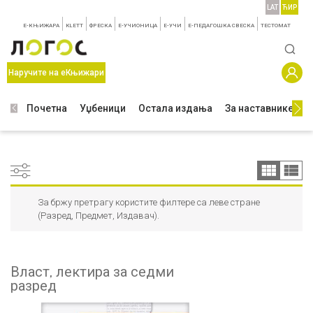
LAT
ЋИР
E-КЊИЖАРА
KLETT
ФРЕСКА
E-УЧИОНИЦА
E-УЧИ
Е-ПЕДАГОШКА СВЕСКА
TЕСТОМАТ
Наручите на еКњижари
Почетна
Уџбеници
Остала издања
За наставнике
З
За бржу претрагу користите филтере са леве стране
(Разред, Предмет, Издавач).
Власт, лектира за седми
разред