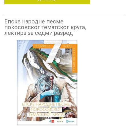
Епске народне песме
покосовског тематског круга,
лектира за седми разред