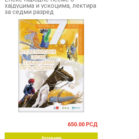
хајдуцима и ускоцима, лектира
за седми разред
650.00
РСД
Детаљније