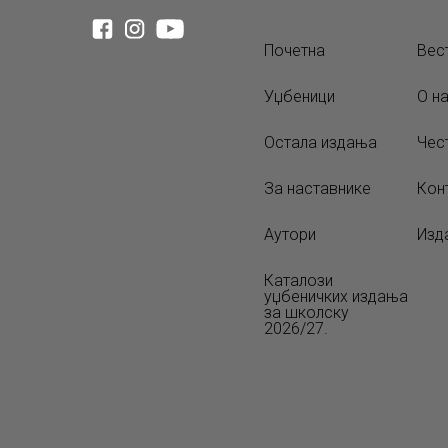
Почетна
Вес
Уџбеници
О н
Остала издања
Чес
За наставнике
Кон
Аутори
Изд
Каталози
уџбеничких издања
за школску
2026/27.