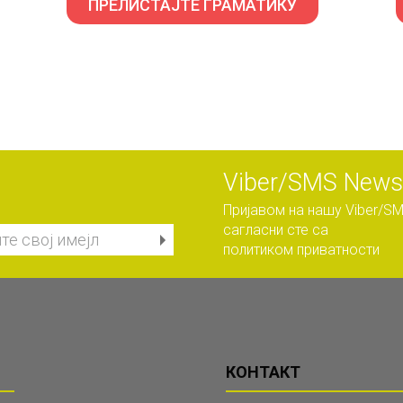
ПРЕЛИСТАЈТЕ ГРАМАТИКУ
Viber/SMS Newsl
Пријавом на нашу Viber/SM
сагласни сте са
политиком приватности
КОНТАКТ