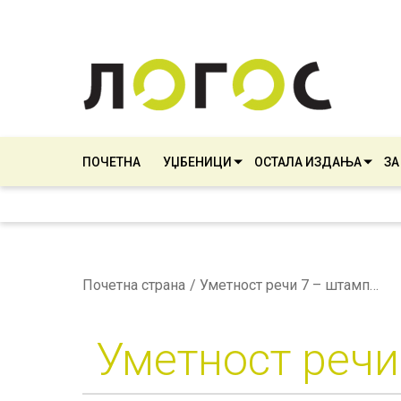
ПОЧЕТНА
УЏБЕНИЦИ
ОСТАЛА ИЗДАЊА
ЗА
Почетна страна
Уметност речи 7 – штампани уџбенички комплет
Уметност речи