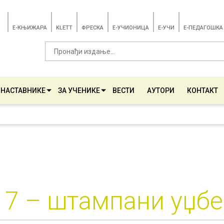
E-КЊИЖАРА
KLETT
ФРЕСКА
E-УЧИОНИЦА
E-УЧИ
Е-ПЕДАГОШКА
 НАСТАВНИКЕ
ЗА УЧЕНИКЕ
ВЕСТИ
АУТОРИ
КОНТАКТ
 7 – штампани уџб