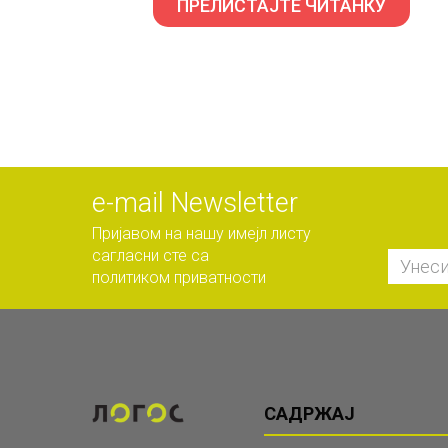
ПРЕЛИСТАЈТЕ ЧИТАНКУ
е-mail Newsletter
Пријавом на нашу имејл листу
сагласни сте са
политиком приватности
САДРЖАЈ