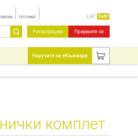
LAT
ЋИР
 СВЕСКА
TЕСТОМАТ
Регистрација
Пријавите се
Наручите на еКњижари
енички комплет