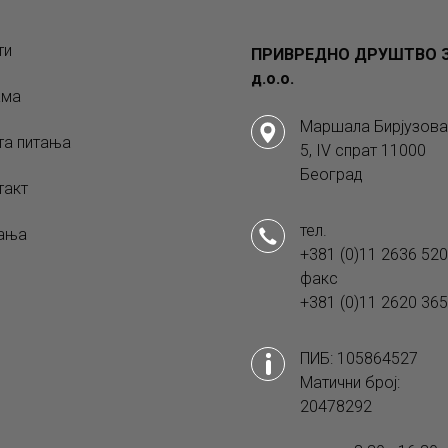
ти
ПРИВРЕДНО ДРУШТВО З
д.о.о.
ама
Маршала Бирјузова
та питања
5, IV спрат 11000
Београд
такт
тел.
ања
+381 (0)11 2636 520
факс
+381 (0)11 2620 365
ПИБ: 105864527
Матични број:
20478292