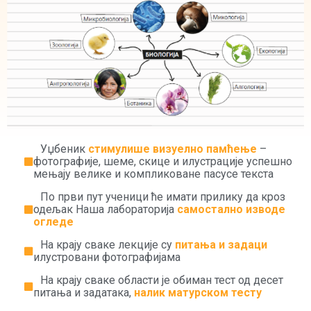
Уџбеник
стимулише визуелно памћење
–
фотографије, шеме, скице и илустрације успешно
мењају велике и компликоване пасусе текста
По први пут ученици ће имати прилику да кроз
одељак Наша лабораторија
самостално изводе
огледе
На крају сваке лекције су
питања и задаци
илустровани фотографијама
На крају сваке области је обиман тест од десет
питања и задатака,
налик матурском тесту