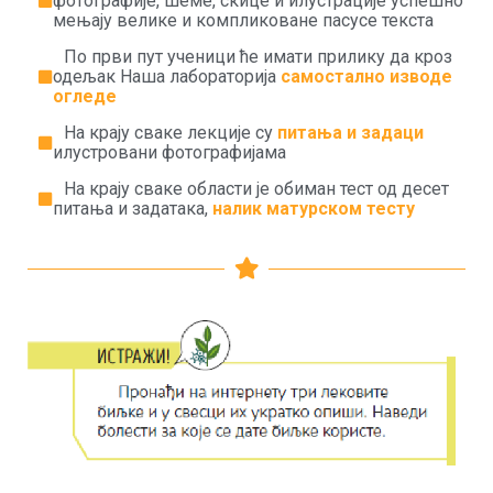
фотографије, шеме, скице и илустрације успешно
мењају велике и компликоване пасусе текста
По први пут ученици ће имати прилику да кроз
одељак Наша лабораторија
самостално изводе
огледе
На крају сваке лекције су
питања и задаци
илустровани фотографијама
На крају сваке области је обиман тест од десет
питања и задатака,
налик матурском тесту