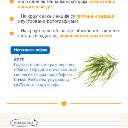
кроз одељак Наша лабораторија
самостално
изводе огледе
На крају сваке лекције су
питања и задаци
илустровани фотографијама
На крају сваке области је обиман тест од десет
питања и задатака,
налик матурском тесту