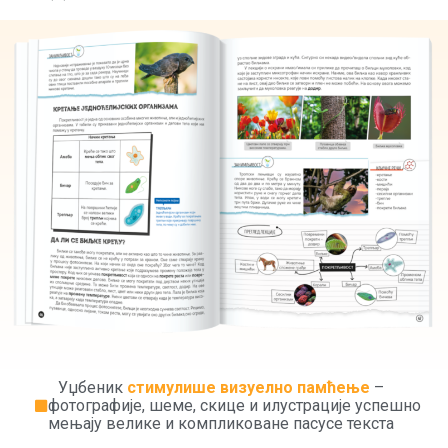
Уџбеник
стимулише визуелно памћење
–
фотографије, шеме, скице и илустрације успешно
мењају велике и компликоване пасусе текста