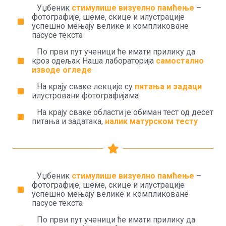
Уџбеник
стимулише визуелно памћење
–
фотографије, шеме, скице и илустрације
успешно мењају велике и компликоване
пасусе текста
По први пут ученици ће имати прилику да
кроз одељак Наша лабораторија
самостално
изводе огледе
На крају сваке лекције су
питања и задаци
илустровани фотографијама
На крају сваке области је обиман тест од десет
питања и задатака,
налик матурском тесту
Уџбеник
стимулише визуелно памћење
–
фотографије, шеме, скице и илустрације
успешно мењају велике и компликоване
пасусе текста
По први пут ученици ће имати прилику да