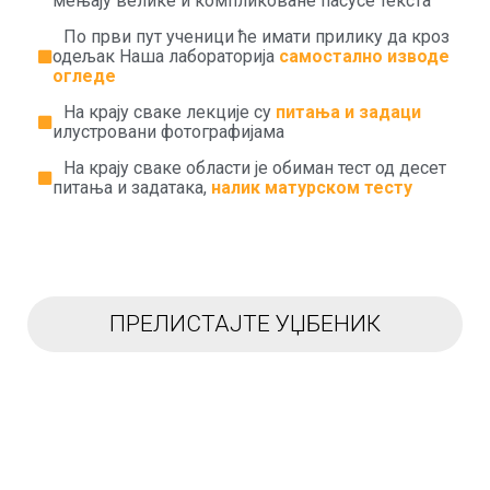
мењају велике и компликоване пасусе текста
По први пут ученици ће имати прилику да кроз
одељак Наша лабораторија
самостално изводе
огледе
На крају сваке лекције су
питања и задаци
илустровани фотографијама
На крају сваке области је обиман тест од десет
питања и задатака,
налик матурском тесту
ПРЕЛИСТАЈТЕ УЏБЕНИК