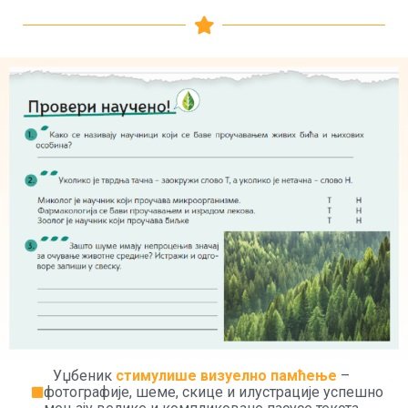
Уџбеник
стимулише визуелно памћење
–
фотографије, шеме, скице и илустрације успешно