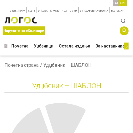
LAT
ЋИР
E-КЊИЖАРА
KLETT
ФРЕСКА
E-УЧИОНИЦА
E-УЧИ
Е-ПЕДАГОШКА СВЕСКА
TЕСТОМАТ
Наручите на еКњижари
Почетна
Уџбеници
Остала издања
За наставнике
З
Почетна страна
Удџбеник – ШАБЛОН
Удџбеник – ШАБЛОН