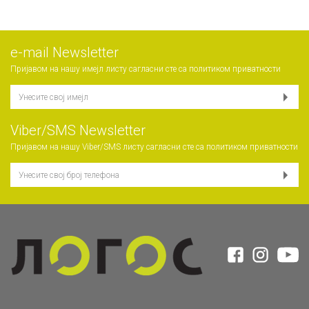
е-mail Newsletter
Пријавом на нашу имејл листу сагласни сте са
политиком приватности
Viber/SMS Newsletter
Пријавом на нашу Viber/SMS листу сагласни сте са
политиком приватности