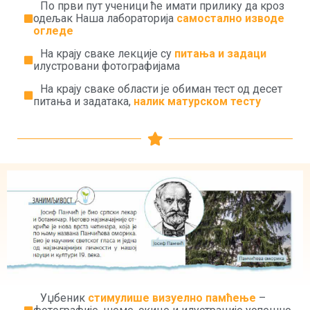
По први пут ученици ће имати прилику да кроз
одељак Наша лабораторија
самостално изводе
огледе
На крају сваке лекције су
питања и задаци
илустровани фотографијама
На крају сваке области је обиман тест од десет
питања и задатака,
налик матурском тесту
Уџбеник
стимулише визуелно памћење
–