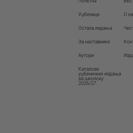
Почетна
Вес
Уџбеници
О н
Остала издања
Чес
За наставнике
Кон
Аутори
Изд
Каталози
уџбеничких издања
за школску
2026/27.