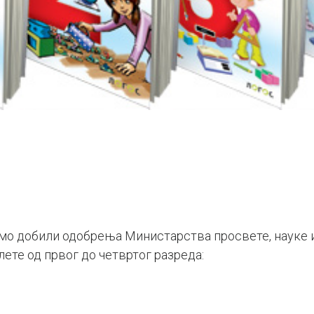
о добили одобрења Министарства просвете, науке и
те од првог до четвртог разреда: