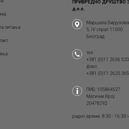
ти
ПРИВРЕДНО ДРУШТВО З
д.о.о.
ама
Маршала Бирјузова
та питања
5, IV спрат 11000
Београд
такт
тел.
ања
+381 (0)11 2636 520
факс
+381 (0)11 2620 365
ПИБ: 105864527
Матични број:
20478292
радно време: 8.30 - 16.30