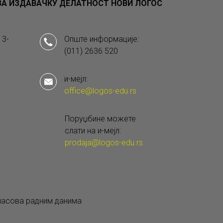
А ИЗДАВАЧКУ ДЕЛАТНОСТ НОВИ ЛОГОС
 3-
Опште информације:
(011) 2636 520
и-мејл:
office@logos-edu.rs
Поруџбине можете
слати на и-мејл:
prodaja@logos-edu.rs
 часова радним данима