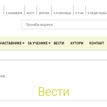
E-КЊИЖАРА
KLETT
ФРЕСКА
E-УЧИОНИЦА
E-УЧИ
Е-ПЕДАГОШКА
 НАСТАВНИКЕ
ЗА УЧЕНИКЕ
ВЕСТИ
АУТОРИ
КОНТАКТ
У сусрет одабиру уџбеника
Вести