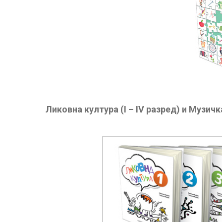
Ликовна култура (I – IV разред) и Музичка