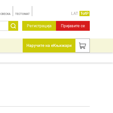
LAT
ЋИР
 СВЕСКА
TЕСТОМАТ
Регистрација
Пријавите се
Наручите на еКњижари