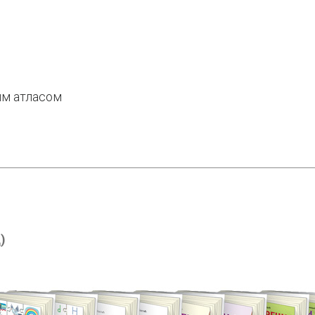
им атласом
)