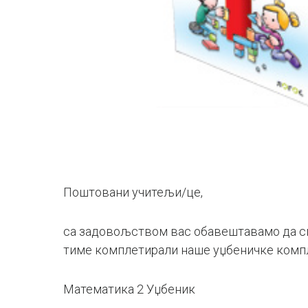
Поштовани учитељи/це,
са задовољством вас обавештавамо да см
тиме комплетирали наше уџбеничке компле
Математика 2 Уџбеник