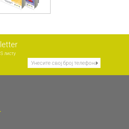
etter
S листу