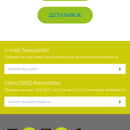
ДЕТАЉНИЈЕ
е-mail Newsletter
Пријавом на нашу имејл листу сагласни сте са
политиком приватности
Viber/SMS Newsletter
Пријавом на нашу Viber/SMS листу сагласни сте са
политиком приватности