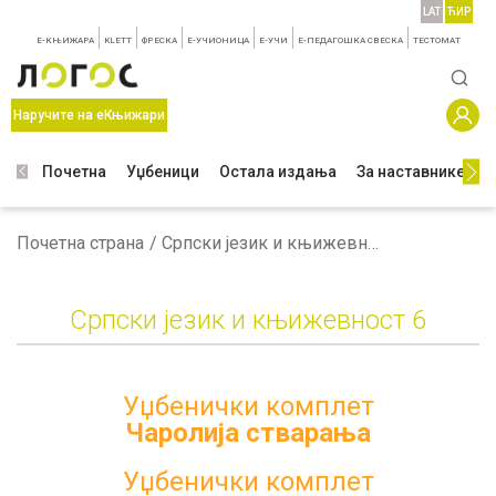
LAT
ЋИР
E-КЊИЖАРА
KLETT
ФРЕСКА
E-УЧИОНИЦА
E-УЧИ
Е-ПЕДАГОШКА СВЕСКА
TЕСТОМАТ
Наручите на еКњижари
Почетна
Уџбеници
Остала издања
За наставнике
З
Почетна страна
Српски језик и књижевност 6
Српски језик и књижевност 6
Уџбенички комплет
Чаролија стварања
Уџбенички комплет