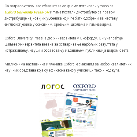
Са задовољством вас обавештавамо да смо потписали уговор са
Oxford University Press-ом
и тиме постали дистрибутер са правом
дистрибуције најновијих уџбеника који ће бити одобрени за наставу
енглеског језика у основним, средњим школама и гимназијама.
Oxford University Press је део Универзитета у Оксфорду. Он унапређује
циљеве Универзитета везане за остваривање најбољих резултата у
истраживању, науци и образовању издавањем публикација широм света.
Милионима наставника и ученика Oxford је синоним за избор квалитетних
научних средстава која су ефикасна како у учионици тако и код куће.