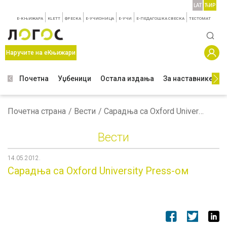
LAT
ЋИР
E-КЊИЖАРА
KLETT
ФРЕСКА
E-УЧИОНИЦА
E-УЧИ
Е-ПЕДАГОШКА СВЕСКА
TЕСТОМАТ
Наручите на еКњижари
Почетна
Уџбеници
Остала издања
За наставнике
З
Почетна страна
Вести
Сарадња са Oxford University Press-ом
Вести
14.05.2012.
Сарадња са Oxford University Press-ом