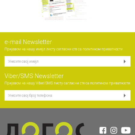
е-mail Newsletter
Пријавом на нашу имејл листу сагласни сте са
политиком приватности
Viber/SMS Newsletter
Пријавом на нашу Viber/SMS листу сагласни сте са
политиком приватности