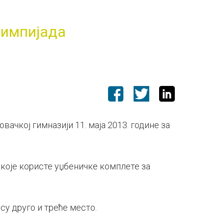
лимпијада
вачкој гимназији 11. маја 2013. године за
 које користе уџбеничке комплете за
су друго и треће место.