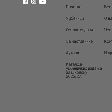
Почетна
Вес
Уџбеници
О н
Остала издања
Чес
За наставнике
Кон
Аутори
Изд
Каталози
уџбеничких издања
за школску
2026/27.