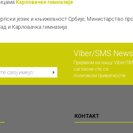
ницама
Карловачке гимназије
.
рпски језик и књижевност Србије, Министарство про
ад и Карловачка гимназија.
Viber/SMS Newsl
Пријавом на нашу Viber/SM
сагласни сте са
политиком приватности
КОНТАКТ