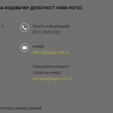
А ИЗДАВАЧКУ ДЕЛАТНОСТ НОВИ ЛОГОС
 3-
Опште информације:
(011) 2636 520
и-мејл:
office@logos-edu.rs
Поруџбине можете
слати на и-мејл:
prodaja@logos-edu.rs
 часова радним данима