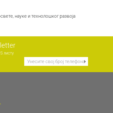
свете, науке и технолошког развоја
etter
S листу