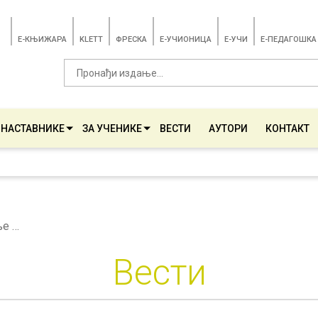
E-КЊИЖАРА
KLETT
ФРЕСКА
E-УЧИОНИЦА
E-УЧИ
Е-ПЕДАГОШКА
 НАСТАВНИКЕ
ЗА УЧЕНИКЕ
ВЕСТИ
АУТОРИ
КОНТАКТ
Републичко такмичење из књижевности – Књижевна олимпијада
Вести