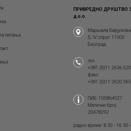
ти
ПРИВРЕДНО ДРУШТВО З
д.о.о.
ама
Маршала Бирјузова
та питања
5, IV спрат 11000
Београд
такт
тел.
ања
+381 (0)11 2636 520
факс
+381 (0)11 2620 365
ПИБ: 105864527
Матични број:
20478292
радно време: 8.30 - 16.30