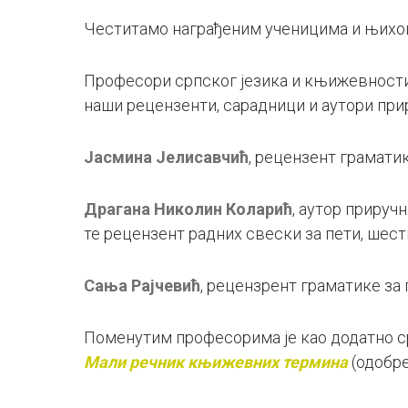
Честитамо награђеним ученицима и њихо
Професори српског језика и књижевности 
наши рецензенти, сарадници и аутори при
Јасмина Јелисавчић
, рецензент грамати
Драгана Николин Коларић
, аутор прируч
те рецензент радних свески за пети, шест
Сања Рајчевић
, рецензрент граматике за 
Поменутим професорима је као додатно с
Мали речник књижевних термина
(одобре