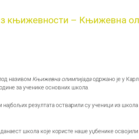
из књижевности – Књижевна о
под називом
Књижевна олимпијада
одржано је у Карло
године за ученике основних школа.
м најбољих резултата остварили су ученици из школа
.
еданаест школа које користе наше уџбенике освојили 