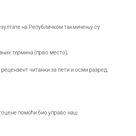
резултате на Републичком такмичењу су
вних термина
(прво место),
, рецензент читанки за пети и осми разред,
гоцене помоћи био управо наш