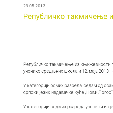
29.05.2013.
Републичко такмичење 
Републичко такмичење из књижевности 
ученике средњних школа и 12. маја 2013. 
У категорији осмих разреда, седам од оса
српски језик издавачке куће „Нови Логос“
У категорији седмих разреда ученици из ј