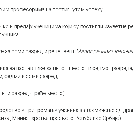
вим професорима на постигнутом успеху.
који предају ученицима који су постигли изузетне 
ручника:
ке за осми разред и рецензент
Малог речника књиже
ника за наставнике за петог, шестог и седмог разреда
и, седми и осми разред,
пети разред (треће место).
редство у припремању ученика за такмичење од дра
н од Министарства просвете Републике Србије).