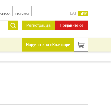
LAT
ЋИР
 СВЕСКА
TЕСТОМАТ
Регистрација
Пријавите се
Наручите на еКњижари