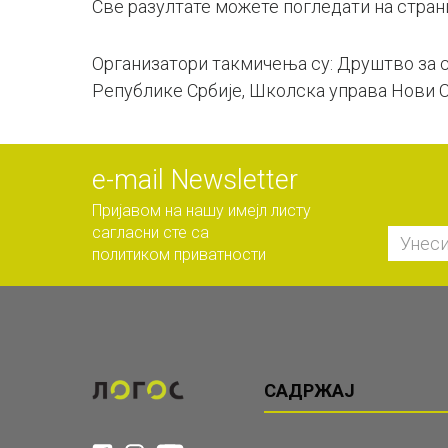
Све разултате можете погледати на стра
Организатори такмичења су: Друштво за с
Републике Србије, Школска управа Нови С
е-mail Newsletter
Пријавом на нашу имејл листу
сагласни сте са
политиком приватности
САДРЖАЈ