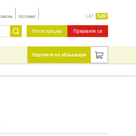
LAT
ЋИР
 СВЕСКА
TЕСТОМАТ
Регистрација
Пријавите се
Наручите на еКњижари
4