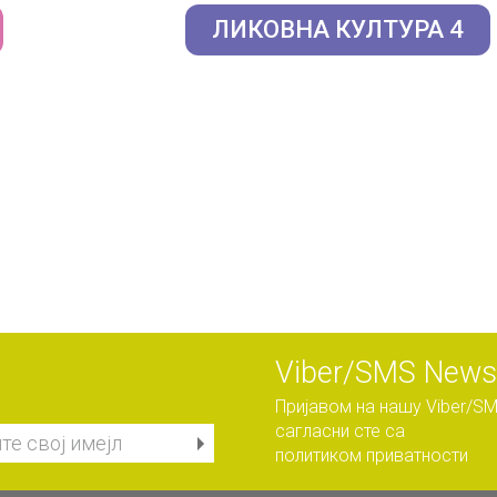
ЛИКОВНА КУЛТУРА 4
Viber/SMS Newsl
Пријавом на нашу Viber/SM
сагласни сте са
политиком приватности