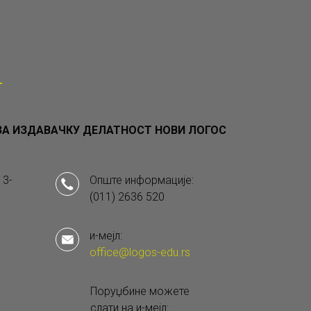
А ИЗДАВАЧКУ ДЕЛАТНОСТ НОВИ ЛОГОС
 3-
Опште информације:
(011) 2636 520
и-мејл:
office@logos-edu.rs
Поруџбине можете
слати на и-мејл: