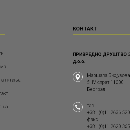
КОНТАКТ
ти
ПРИВРЕДНО ДРУШТВО З
д.о.о.
ама
Маршала Бирјузова
та питања
5, IV спрат 11000
Београд
такт
тел.
ања
+381 (0)11 2636 520
факс
+381 (0)11 2620 365