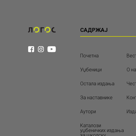
САДРЖАЈ
Почетна
Вес
Уџбеници
О н
Остала издања
Чес
За наставнике
Кон
Аутори
Изд
Каталози
уџбеничких издања
за школску