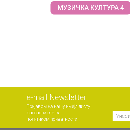
МУЗИЧКА КУЛТУРА 4
е-mail Newsletter
Пријавом на нашу имејл листу
сагласни сте са
политиком приватности