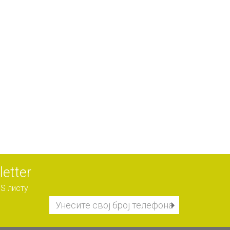
etter
S листу