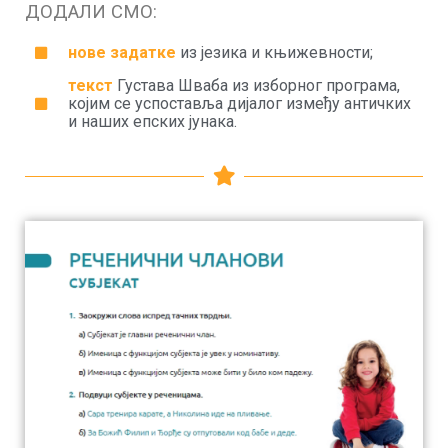
ДОДАЛИ СМО:
нове задатке
из језика и књижевности;
текст
Густава Шваба из изборног програма,
којим се успоставља дијалог између античких
и наших епских јунака.