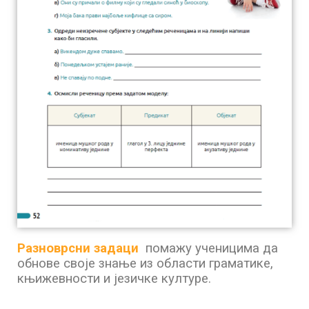
Разноврсни задаци
помажу ученицима да
обнове своје знање из области граматике,
књижевности и језичке културе.