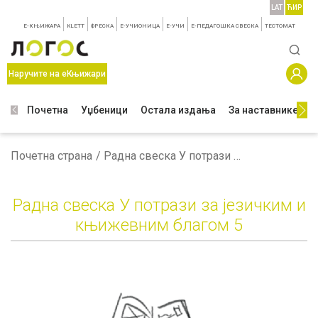
LAT
ЋИР
E-КЊИЖАРА
KLETT
ФРЕСКА
E-УЧИОНИЦА
E-УЧИ
Е-ПЕДАГОШКА СВЕСКА
TЕСТОМАТ
Наручите на еКњижари
Почетна
Уџбеници
Остала издања
За наставнике
З
Почетна страна
Радна свеска У потрази за језичким и књижевним благом 5
Радна свеска У потрази за језичким и
књижевним благом 5