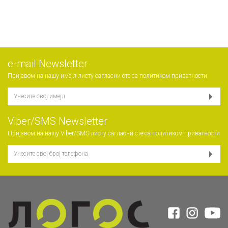
е-mail Newsletter
Пријавом на нашу имејл листу сагласни сте са
политиком приватности
Viber/SMS Newsletter
Пријавом на нашу Viber/SMS листу сагласни сте са
политиком приватности