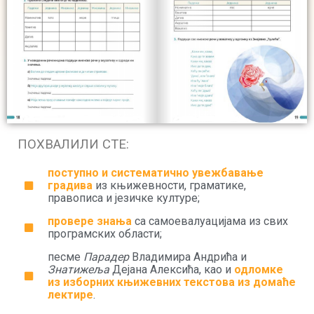
ПОХВАЛИЛИ СТЕ:
поступно и систематично увежбавање
градива
из књижевности, граматике,
правописа и језичке културе;
провере знања
са самоевалуацијама из свих
програмских области;
песме
Парадер
Владимира Андрића и
Знатижеља
Дејана Алексића, као и
одломке
из изборних књижевних текстова из домаће
лектире
.