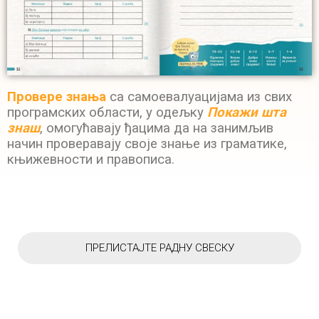
П
ровере знања
са самоевалуацијама из свих
програмских области, у одељку
Покажи шта
знаш
, омогућавају ђацима да на занимљив
начин проверавају своје знање из граматике,
књижевности и правописа.
ПРЕЛИСТАЈТЕ РАДНУ СВЕСКУ