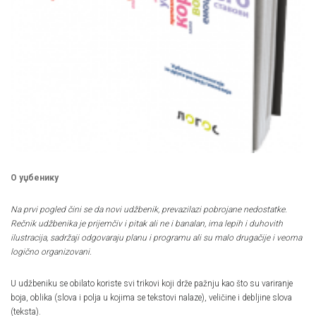
О уџбенику
Na prvi pogled čini se da novi udžbenik, prevazilazi pobrojane nedostatke.
Rečnik udžbenika je prijemčiv i pitak ali ne i banalan, ima lepih i duhovith
ilustracija, sadržaji odgovaraju planu i programu ali su malo drugačije i veoma
logično organizovani.
U udžbeniku se obilato koriste svi trikovi koji drže pažnju kao što su variranje
boja, oblika (slova i polja u kojima se tekstovi nalaze), veličine i debljine slova
(teksta).