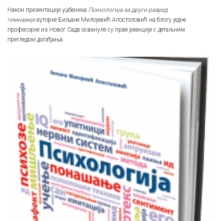
Након презентације уџбеника
Психологија за други разред
гимназије
ауторке Биљане Милојевић Апостоловић на блогу једне
професорке из Новог Сада освануле су прве реакције с детаљним
прегледом догађања.