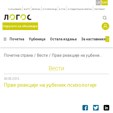
LAT
ЋИР
E-КЊИЖАРА
KLETT
ФРЕСКА
E-УЧИОНИЦА
E-УЧИ
Е-ПЕДАГОШКА СВЕСКА
TЕСТОМАТ
Наручите на еКњижари
Почетна
Уџбеници
Остала издања
За наставнике
З
Почетна страна
Вести
Прве реакције на уџбеник психологије
Вести
30.05.2012.
Прве реакције на уџбеник психологије