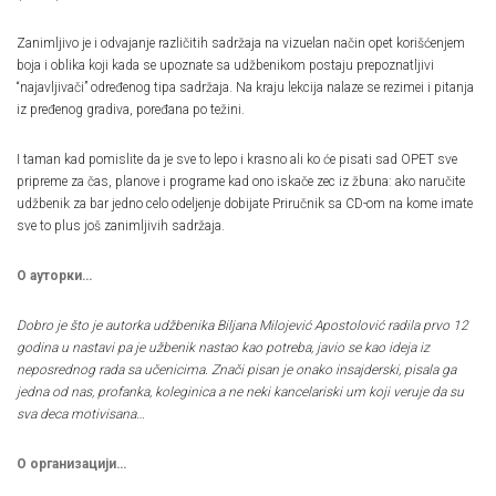
Zanimljivo je i odvajanje različitih sadržaja na vizuelan način opet korišćenjem
boja i oblika koji kada se upoznate sa udžbenikom postaju prepoznatljivi
“najavljivači” određenog tipa sadržaja. Na kraju lekcija nalaze se rezimei i pitanja
iz pređenog gradiva, poređana po težini.
I taman kad pomislite da je sve to lepo i krasno ali ko će pisati sad OPET sve
pripreme za čas, planove i programe kad ono iskače zec iz žbuna: ako naručite
udžbenik za bar jedno celo odeljenje dobijate Priručnik sa CD-om na kome imate
sve to plus još zanimljivih sadržaja.
О ауторки…
Dobro je što je autorka udžbenika Biljana Milojević Apostolović radila prvo 12
godina u nastavi pa je užbenik nastao kao potreba, javio se kao ideja iz
neposrednog rada sa učenicima. Znači pisan je onako insajderski, pisala ga
jedna od nas, profanka, koleginica a ne neki kancelariski um koji veruje da su
sva deca motivisana…
О организацији…