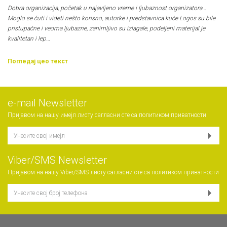
Dobra organizacija, početak u najavljeno vreme i ljubaznost organizatora…
Moglo se čuti i videti nešto korisno, autorke i predstavnica kuće Logos su bile
pristupačne i veoma ljubazne, zanimljivo su izlagale, podeljeni materijal je
kvalitetan i lep…
Погледај цео текст
е-mail Newsletter
Пријавом на нашу имејл листу сагласни сте са
политиком приватности
Viber/SMS Newsletter
Пријавом на нашу Viber/SMS листу сагласни сте са
политиком приватности