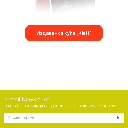
Издавачка кућа „Klett"
е-mail Newsletter
Пријавом на нашу имејл листу сагласни сте са
политиком приватности