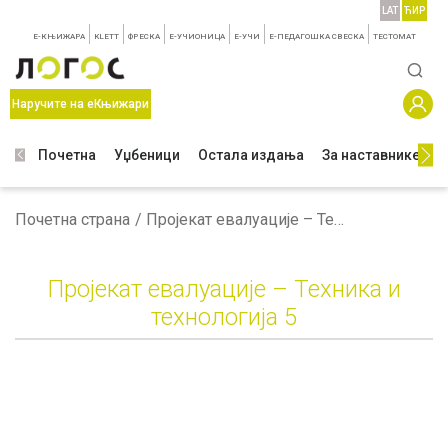
LAT
ЋИР
E-КЊИЖАРА
KLETT
ФРЕСКА
E-УЧИОНИЦА
E-УЧИ
Е-ПЕДАГОШКА СВЕСКА
TЕСТОМАТ
Наручите на еКњижари
Почетна
Уџбеници
Остала издања
За наставнике
З
Почетна страна
Пројекат евалуације – Техника и технологија 5
Пројекат евалуације – Техника и
технологија 5