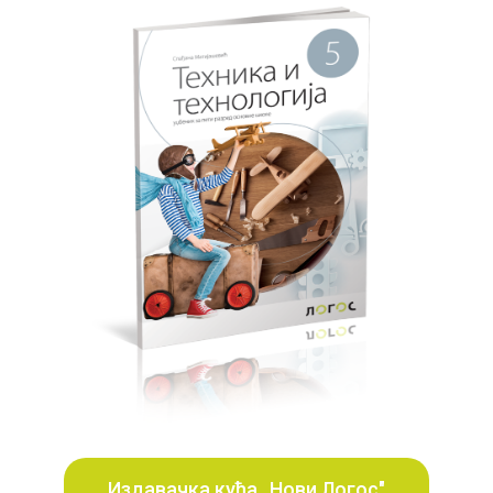
Издавачка кућа „Нови Логос"