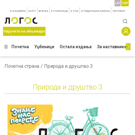
LAT
ЋИР
E-КЊИЖАРА
KLETT
ФРЕСКА
E-УЧИОНИЦА
E-УЧИ
Е-ПЕДАГОШКА СВЕСКА
TЕСТОМАТ
Наручите на еКњижари
Почетна
Уџбеници
Остала издања
За наставнике
З
Почетна страна
Природа и друштво 3
Природа и друштво 3