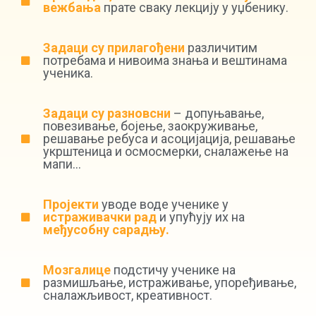
вежбања
прате сваку лекцију у уџбенику.
Задаци су прилагођени
различитим
потребама и нивоима знања и вештинама
ученика.
Задаци су разновсни
– допуњавање,
повезивање, бојење, заокруживање,
решавање ребуса и асоцијација, решавање
укрштеница и осмосмерки, сналажење на
мапи...
Пројекти
уводе воде ученике у
истраживачки рад
и упућују их на
међусобну сарадњу.
Mозгалице
подстичу ученике на
размишљање, истраживање, упоређивање,
сналажљивост, креативност.