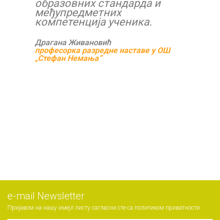
образовних стандарда и
међупредметних
компетенција ученика.
Драгана Живановић
професорка разредне наставе у ОШ
„Стефан Немања”
е-mail Newsletter
Пријавом на нашу имејл листу сагласни сте са
политиком приватности