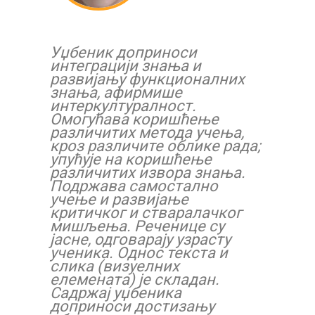
Уџбеник доприноси
интеграцији знања и
развијању функционалних
знања, афирмише
интеркултуралност.
Омогућава коришћење
различитих метода учења,
кроз различите облике рада;
упућује на коришћење
различитих извора знања.
Подржава самостално
учење и развијање
критичког и стваралачког
мишљења. Реченице су
јасне, одговарају узрасту
ученика. Однос текста и
слика (визуелних
елемената) је складан.
Садржај уџбеника
доприноси достизању