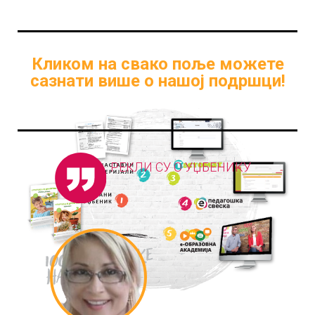
Кликом на свако поље можете
сазнати више о нашој подршци!
РЕКЛИ СУ О УЏБЕНИКУ