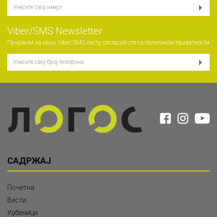
Viber/SMS Newsletter
Пријавом на нашу Viber/SMS листу сагласни сте са
политиком приватности
САДРЖАЈ
Почетна
Вести
Уџбеници