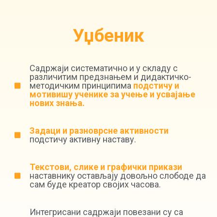
Уџбеник
Садржаји систематично и у складу с
различитим предзнањем и дидактичко-
методичким принципима
подстичу и
мотивишу ученике за учење и усвајање
нових знања.
Задаци и разноврсне активности
подстичу активну наставу.
Текстови, слике и графички прикази
наставнику остављају довољно слободе да
сам буде креатор својих часова.
Интегрисани садржаји повезани су са