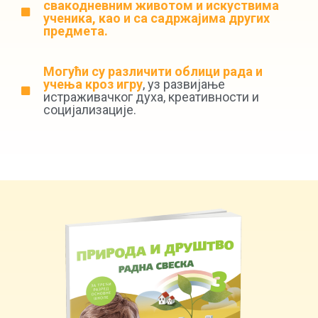
свакодневним животом и искуствима
ученика, као и са садржајима других
предмета.
Могући су различити облици рада и
учења кроз игру
, уз развијање
истраживачког духа, креативности и
социјализације.