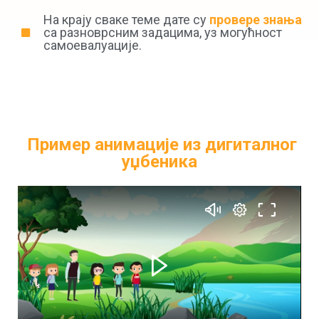
На крају сваке теме дате су
провере знања
са разноврсним задацима, уз могућност
самоевалуације.
Пример анимације из дигиталног
уџбеника