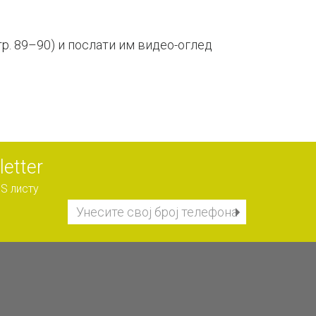
тр. 89–90) и послати им видео-оглед
etter
S листу