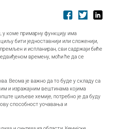
, у коме примарну функцију има
 циљу бити једноставнији или сложенији,
ипремљен и испланиран, сви садржаји биће
едвиђеном времену, моћи ће да се
. Веома је важно да то буде у складу са
ним и изражајним вештинама којима
опште циљеве хемије, потребно је да буду
хову способност уочавања и
лиза
и
синтеза
из области
Хемијске