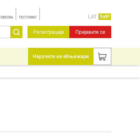
LAT
ЋИР
 СВЕСКА
TЕСТОМАТ
Регистрација
Пријавите се
Наручите на еКњижари