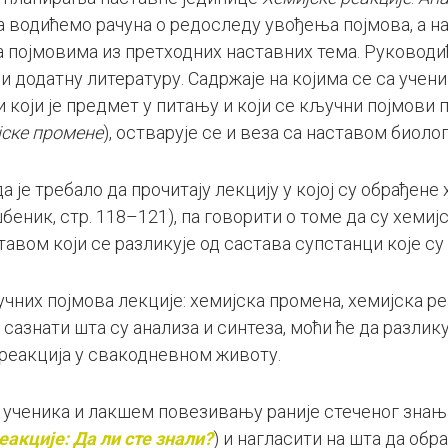
 водићемо рачуна о редоследу увођења појмова, а на
са појмовима из претходних наставних тема. Руковод
 додатну литературу. Садржаје на којима се са учен
оји је предмет у питању и који се кључни појмови по
јске промене
), остварује се и веза са наставом биолог
 је требало да прочитају лекцију у којој су обрађене 
уџбеник, стр. 118–121), па говорити о томе да су хем
тавом који се разликује од састава супстанци које су
их појмова лекције: хемијска промена, хемијска реа
 сазнати шта су анализа и синтеза, моћи ће да разли
 реакција у свакодневном животу.
ученика и лакшем повезивању раније стеченог знања
еакције: Да ли сте знали?
) и нагласити на шта да об