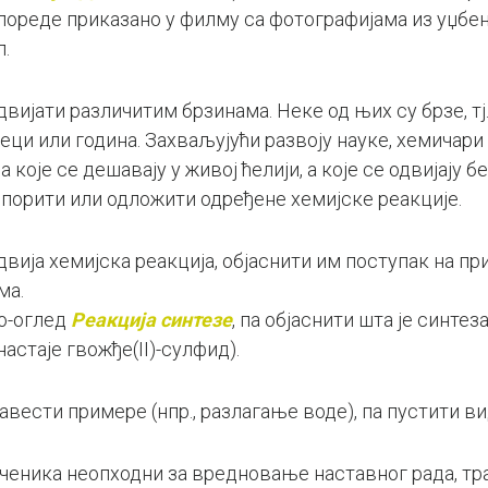
упореде приказано у филму са фотографијама из уџбени
.
вијати различитим брзинама. Неке од њих су брзе, тј.
сеци или година. Захваљујући развоју науке, хемичари
а које се дешавају у живој ћелији, а које се одвијају б
порити или одложити одређене хемијске реакције.
одвија хемијска реакција, објаснити им поступак на п
ма.
ео-оглед
Реакција синтезе
, па објаснити шта је синте
настаје гвожђе(II)-сулфид).
навести примере (нпр., разлагање воде), па пустити 
ченика неопходни за вредновање наставног рада, тра