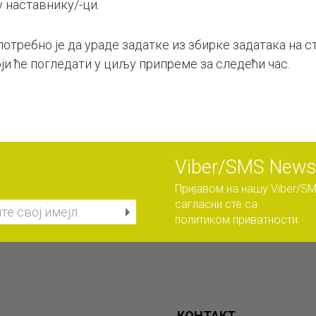
 наставнику/-ци.
потребно је да ураде задатке из збирке задатака на с
који ће погледати у циљу припреме за следећи час.
Viber/SMS Newsl
Пријавом на нашу Viber/SM
сагласни сте са
политиком приватности
КОНТАКТ