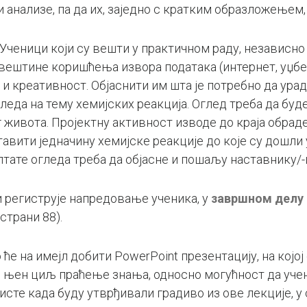
 анализе, па да их, заједно с кратким образложењем
Ученици који су вешти у практичном раду, независно
у вештине коришћења извора података (интернет, уџб
и креативност. Објаснити им шта је потребно да ураде
еда на тему хемијских реакција. Оглед треба да буде
живота. Пројектну активност изводе до краја обраде
авити једначину хемијске реакције до које су дошли
тате огледа треба да објасне и пошаљу наставнику/-ц
и региструје напредовање ученика, у
завршном делу 
страни 88).
 ће на имејл добити PowerPoint презентацију, на којој
је њен циљ праћење знања, односно могућност да уч
ристе када буду утврђивали градиво из ове лекције, у