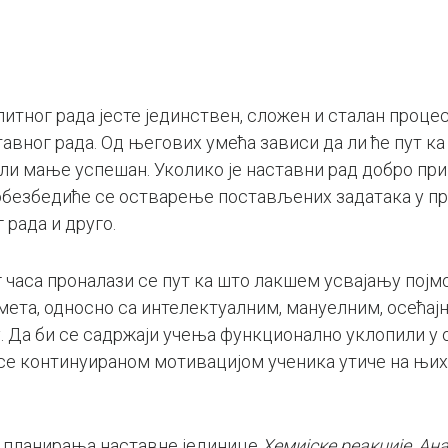
ног рада јесте јединствен, сложен и сталан процес
авног рада. Од његових умећа зависи да ли ће пут ка
 или мање успешан. Уколико је наставни рад добро пр
обезбедиће се остварење постављених задатака у пр
 рада и друго.
а проналази се пут ка што лакшем усвајању појмова
та, односно са интелектуалним, мануелним, осећај
. Да би се садржаји учења функционално уклопили у 
 се континуираном мотивацијом ученика утиче на њи
 планирања наставне јединице
Хемијске реакције
.
Ана