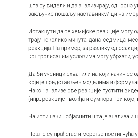
шта су видели и да анализирају, односно 
закључке пошаљу наставнику/-ци на имејл
Истакнути да се хемијске реакције могу од
трају неколико минута, дана, седмица, ме
реакција. На пример, за разлику од реакциј
контролисаним условима могу убрзати, ус
Да би ученици схватили на који начин се 
који је представљен моделима и формула
Након анализе ове реакције пустити вид
(нпр., реакције гвожђа и сумпора при којој 
На исти начин објаснити шта је анализа и 
Пошто су праћење и мерење постигнућа у