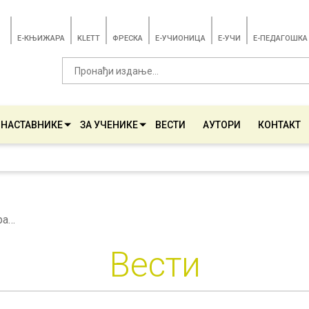
E-КЊИЖАРА
KLETT
ФРЕСКА
E-УЧИОНИЦА
E-УЧИ
Е-ПЕДАГОШКА
 НАСТАВНИКЕ
ЗА УЧЕНИКЕ
ВЕСТИ
АУТОРИ
КОНТАКТ
Припремање и планирање наставне јединице Хемијске реакције
Вести