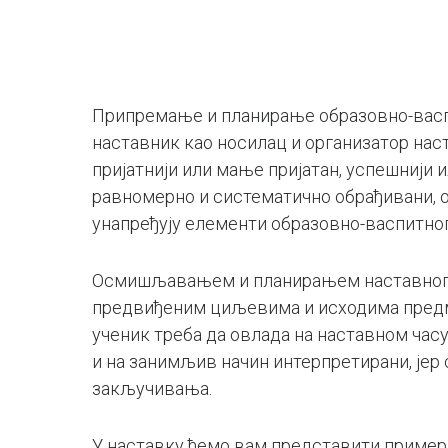
Припремање и планирање образовно-васпит
наставник као носилац и организатор наст
пријатнији или мање пријатан, успешнији
равномерно и систематично обрађивани, 
унапређују елементи образовно-васпитног
Осмишљавањем и планирањем наставног час
предвиђеним циљевима и исходима предме
ученик треба да овлада на наставном часу
и на занимљив начин интерпретирани, јер
закључивања.
У наставку ћемо вам представити пример