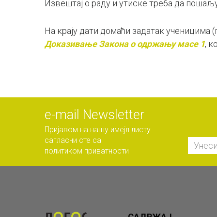
Извештај о раду и утиске треба да пошаљу
На крају дати домаћи задатак ученицима (
Доказивање Закона о одржању масе 1
, 
е-mail Newsletter
Пријавом на нашу имејл листу
сагласни сте са
политиком приватности
САДРЖАЈ