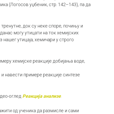
ка (Логосов уџбеник, стр. 142–143), па да
 тренутне, док су неке споре, почињу и
 данас могу утицати на ток хемијских
ез нашег утицаја, хемичари у строго
римеру хемијске реакције добијања воде,
за и навести примере реакције синтезе
видео-оглед
Реакција анализе
.
жити од ученика да размисле и сами