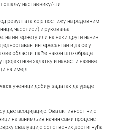
, пошаљу наставнику/-ци.
 од резултата које постижу на редовним
еници, часописи) и руковања
: на интернету или на неки други начин
 једноставан, интересантан и да се у
 ове области, па ће након што обраде
 у пројектном задатку и навести називе
и на имејл.
часа
ученици добију задатак да ураде
 су две асоцијације. Ова активност није
еници на занимљив начин сами процене
 сврху евалуације сопствених достигнућа.