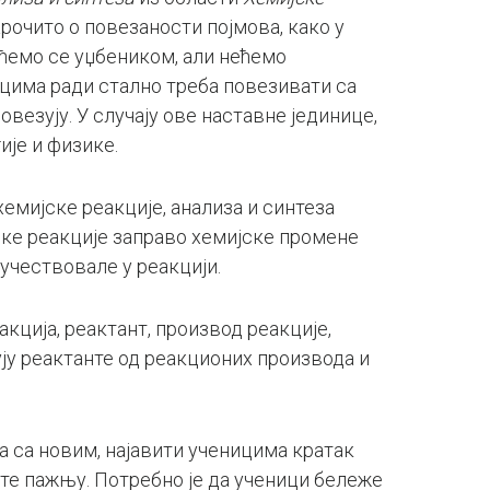
рочито о повезаности појмова, како у
ићемо се уџбеником, али нећемо
ицима ради стално треба повезивати са
везују. У случају ове наставне јединице,
ије и физике.
хемијске реакције, анализа и синтеза
ијске реакције заправо хемијске промене
 учествовале у реакцији.
кција, реактант, производ реакције,
кују реактанте од реакционих производа и
 са новим, најавити ученицима кратак
рате пажњу. Потребно је да ученици бележе