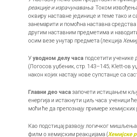
реакције и израчунавања
. Током извођења
оквиру наставне јединице и теме тако и 
занемарити и помоћна наставна средства и
другим наставним предметима и наводити к
осим везе унутар предмета (лекција
Хеми
У
уводном делу часа
подсетити ученике да
(Логосов уџбеник, стр. 143–145; Klett-ов 
након којих настају нове супстанце са сас
Главни део часа
започети истицањем кључн
енергија и истакнути циљ часа: ученици ће
моћи ће да препознају примере хемијских
Као подстицај развоју логичког мишљења 
филм о хемијским реакцијама (
Хемијске р