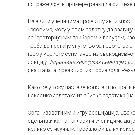
потраже друге примере реакција синтезе и
Најавити ученицима пројектну активност. 
часовима, могу у овом задатку да развиј
лабораторијским прибором и посуђем, као 
треба да пронађу упутство за извођење огл
њему користе супстанце из свакодневног 
лекцију
Једначине хемијских реакција
саст
реактаната и реакционих производа. Резул
Како се у току наставе константно прати 
неколико задатака из збирке задатака (на 
Организовати им и игру асоцијација. Свако
оцењивачка, па нагласити ученицима да 
колико су научили. Требало би да их иско