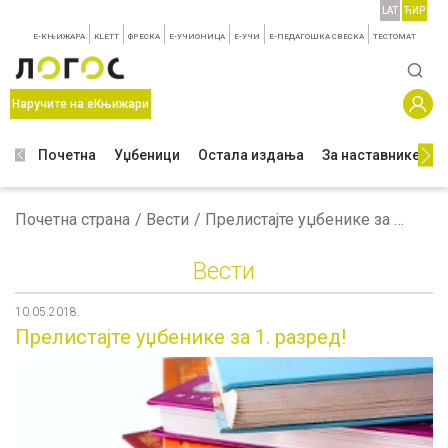
LAT
ЋИР
E-КЊИЖАРА
KLETT
ФРЕСКА
E-УЧИОНИЦА
E-УЧИ
Е-ПЕДАГОШКА СВЕСКА
TЕСТОМАТ
Наручите на еКњижари
Почетна
Уџбеници
Остала издања
За наставнике
З
Почетна страна
Вести
Прелистајте уџбенике за 1. разред!
Вести
10.05.2018.
Прелистајте уџбенике за 1. разред!