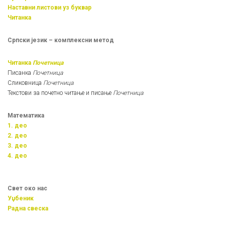
Наставни листови уз буквар
Читанка
Српски језик – комплексни метод
Читанка
Почетница
Писанка
Почетница
Сликовница
Почетница
Текстови за почетно читање и писање
Почетница
Математика
1. део
2. део
3. део
4. део
Свет око нас
Уџбеник
Радна свеска