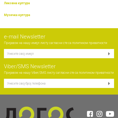
Ликовна култура
Музичка култура
е-mail Newsletter
Пријавом на нашу имејл листу сагласни сте са
политиком приватности
Viber/SMS Newsletter
Пријавом на нашу Viber/SMS листу сагласни сте са
политиком приватности