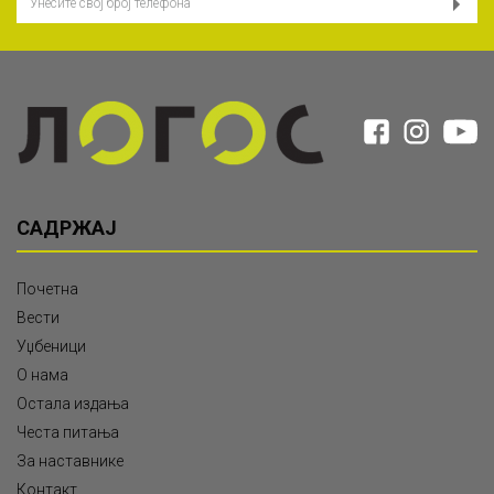
САДРЖАЈ
Почетна
Вести
Уџбеници
О нама
Остала издања
Честа питања
За наставнике
Контакт