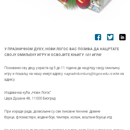
У ПРАЗНИЧНОМ ДУХУ, НОВИ ЛОГОС ВАС ПОЗИВА ДА НАЦРТАТЕ
СВОЈУ ОМИЉЕНУ ИГРУ И ОСВОЈИТЕ
КЊИГУ
101 ИГРА
!
Позивамо сву децу узраста од 5 до 11 година да нацртају своју омиљену
игру и пошаљу на нашу имејл адресу
nagradnikonkurs@logos-edu.rs
или на
адресу:
Издавачка кућа „Нови Логос“
Цара Душана 48, 11000 Београд
При изради рада, дозвољене су све ликовне технике: дрвене
бојице, фломастери, водене боје, темпере, колаж, воштане бојице итд.