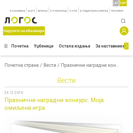
LAT
ЋИР
E-КЊИЖАРА
KLETT
ФРЕСКА
E-УЧИОНИЦА
E-УЧИ
Е-ПЕДАГОШКА СВЕСКА
TЕСТОМАТ
Наручите на еКњижари
Почетна
Уџбеници
Остала издања
За наставнике
З
Почетна страна
Вести
Празнични наградни конкурс: Моја омиљена игра
Вести
24.12.2014.
Празнични наградни конкурс: Моја
омиљена игра