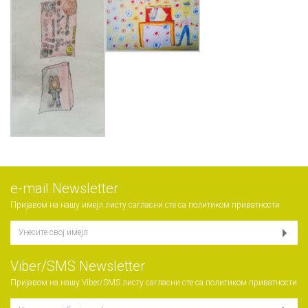
е-mail Newsletter
Пријавом на нашу имејл листу сагласни сте са
политиком приватности
Viber/SMS Newsletter
Пријавом на нашу Viber/SMS листу сагласни сте са
политиком приватности