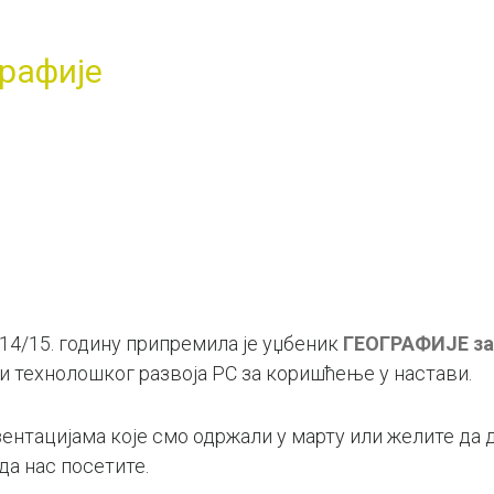
графије
14/15. годину припремила је уџбеник
ГЕОГРАФИЈЕ
за
 технолошког развоја РС за коришћење у настави.
нтацијама које смо одржали у марту или желите да 
да нас посетите.