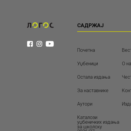
САДРЖАЈ
Почетна
Вес
Уџбеници
О н
Остала издања
Чес
За наставнике
Кон
Аутори
Изд
Каталози
уџбеничких издања
за школску