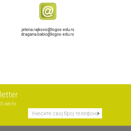
jelena.rajkovic@logos-edu.rs
dragana.babic@logos-edu.rs
etter
S листу