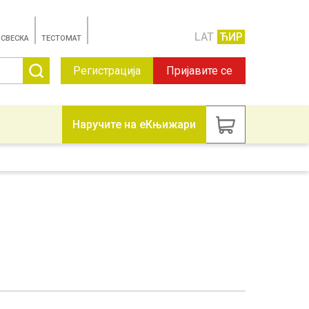
LAT
ЋИР
 СВЕСКА
TЕСТОМАТ
Регистрација
Пријавите се
Наручите на еКњижари