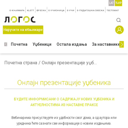
LAT
ЋИР
E-КЊИЖАРА
KLETT
ФРЕСКА
E-УЧИОНИЦА
E-УЧИ
Е-ПЕДАГОШКА СВЕСКА
TЕСТОМАТ
Наручите на еКњижари
Почетна
Уџбеници
Остала издања
За наставнике
З
Почетна страна
Онлајн презентације уџбеника
Онлајн презентације уџбеника
БУДИТЕ ИНФОРМИСАНИ О САДРЖАЈУ НОВИХ УЏБЕНИКА И
АКТУЕЛНОСТИМА ИЗ НАСТАВНЕ ПРАКСЕ
Вебинарима присуствујете из удобности свог дома, а од аутора или
уредника ћете сазнати све информације о новим издањима.