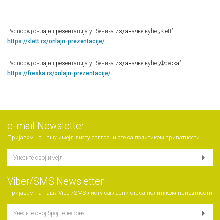
Распоред онлајн презентација уџбеника издавачке куће „Klett”:
https://klett.rs/onlajn-prezentacije/
Распоред онлајн презентација уџбеника издавачке куће „Фреска”:
https://freska.rs/onlajn-prezentacije/
е-mail Newsletter
Пријавом на нашу имејл листу сагласни сте са
политиком приватности
Viber/SMS Newsletter
Пријавом на нашу Viber/SMS листу сагласни сте са
политиком приватности