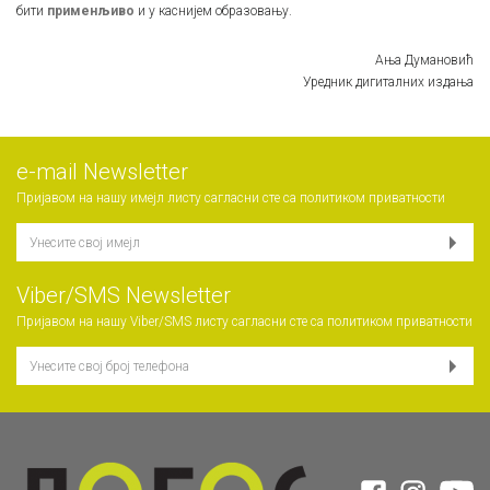
бити
применљиво
и у каснијем образовању.
Ања Думановић
Уредник дигиталних издања
е-mail Newsletter
Пријавом на нашу имејл листу сагласни сте са
политиком приватности
Viber/SMS Newsletter
Пријавом на нашу Viber/SMS листу сагласни сте са
политиком приватности