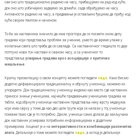
све оно што традиционално радимо на часу, пребацујемо на рад код куће,
док оно што уобичајено задајемо за домаћи, сада обрађујемо на часу.
Активности радимо на часу, а предавање је остављено ђацима да пређу код
куће својим темпом и начином.
То би за наставника значило да има простора да се посвети онoм делу
градива који представља проблем за ученике, уместо да време улаже у
излагање свега што треба да се савлада. Са наставничког гледишта то даје
потпуно нови тон настави и сваком часу, а са ученичког то
представља
усвајање градива кроз асоцијације
и
критичко
мишљење
.
Кратку презентацију о овом концепту можете погледати
овде
. Како бисмо
додатно диференцирали традиционалну и обрнуту учионицу, можемо их
упоредити. Док традиционалну учионицу видимо као место где наставник
преноси знање ученицима, најчешће предавањем ученицима градива на
табли, код обрнуте учионице наставник представља неку врсту медијума
који има сврху у томе да као део целе групе која се налази у тој учионици
помаже тамо где је то потребно. Дакле, ученици сами долазе до закључака
док наставник усмерава потребним информацијама и додатним
примерима. Акценат је и на
интерактивности и комбинацији различитих
алата
. Детаљније о томе можете погледати
овде
, а испод је детаљнији