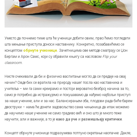
Уместо да почнемо тиме шта ће ученици добити овим, прво ћемо погледати
шта мењање приступа доноси наставнику. Конкретно, позабавићемо се
концептом
oбрнуте учионице
. Зачетницима ове методе сматрају се Џон
Бергам и Арон Самс, који су објавили књигу са насловом
Flip your
classroom
.
Нисте очекивали да би и физичко васпитање могло да се предаје на овај
начин? Овде бих се вратила на природу нашег посла као наставника и
учитеља – ми га сами креирамо и постоји вероватно безброј начина за то,
само је потребно да истражујемо и покушавамо да нађемо најбољи приступ
за наше ученике, али и за нас. Балансирањем оба, плодови рада биће барем
двоструки – нама ће донети задовољство сама чињеница да ипак можемо
да научимо наше ученике не само градиво већ и оно што је много теже
научити, али и важније, а то је
како да уче
и
размишљају критички
.
Концепт обрнуте учионице подразумева потпуно окретање наопачке. Дакле,