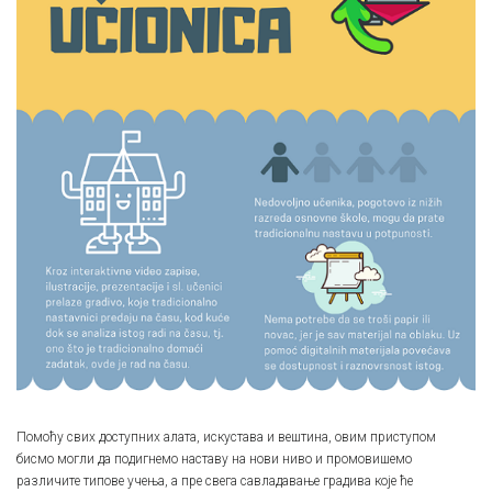
Помоћу свих доступних алата, искустава и вештина, овим приступом
бисмо могли да подигнемо наставу на нови ниво и промовишемо
различите типове учења, а пре свега савладавање градива које ће