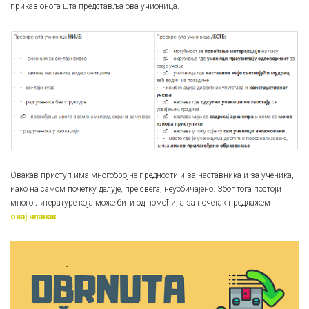
приказ онога шта представља ова учионица.
Овакав приступ има многобројне предности и за наставника и за ученика,
иако на самом почетку делује, пре свега, неуобичајено. Због тога постоји
много литературе која може бити од помоћи, а за почетак предлажем
овај чланак
.