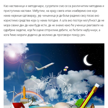
Као наставници и методичари, сусретали смо се са различитим методама и
приступима настави. Међутим, на крају свега ипак изаберемо оне који
нама највише одговарају, јер чињеница је да боље радимо свој посао ако
користимо средства која су нама погодна. А шта ако постоји могућност да не
мора сваки дан да нам буде исти, да не знамо како ће ученици реаговати на
одређене задатке, које ће оцене отприлике добити, ко ће бити најбучнији, а
кога ћемо морати додатно да молимо да проговори покоју реч.