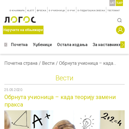
LAT
ЋИР
E-КЊИЖАРА
KLETT
ФРЕСКА
E-УЧИОНИЦА
E-УЧИ
Е-ПЕДАГОШКА СВЕСКА
TЕСТОМАТ
Наручите на еКњижари
Почетна
Уџбеници
Остала издања
За наставнике
З
Почетна страна
Вести
Обрнута учионица – када теорију замени пракса
Вести
25.05.2020.
Обрнута учионица – када теорију замени
пракса