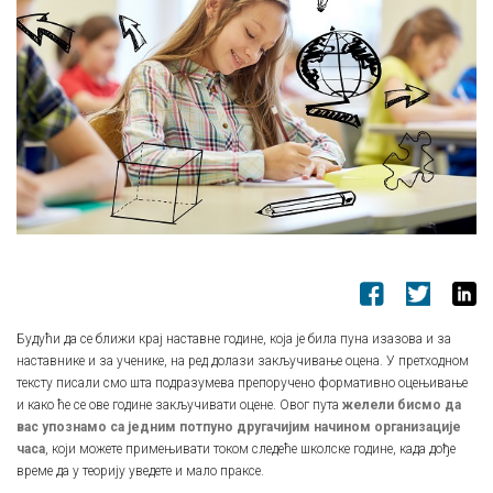
Будући да се ближи крај наставне године, која је била пуна изазова и за
наставнике и за ученике, на ред долази закључивање оцена. У претходном
тексту писали смо шта подразумева препоручено формативно оцењивање
и како ће се ове године закључивати оцене. Овог пута
желели бисмо да
вас упознамо са једним потпуно другачијим начином организације
часа
, који можете примењивати током следеће школске године, када дође
време да у теорију уведете и мало праксе.