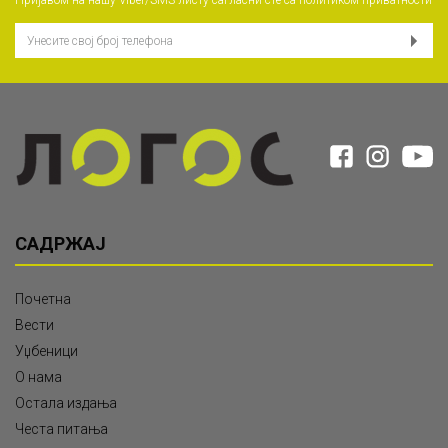
Пријавом на нашу Viber/SMS листу сагласни сте са
политиком приватности
САДРЖАЈ
Почетна
Вести
Уџбеници
О нама
Остала издања
Честа питања