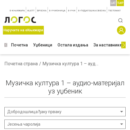
LAT
ЋИР
E-КЊИЖАРА
KLETT
ФРЕСКА
E-УЧИОНИЦА
E-УЧИ
Е-ПЕДАГОШКА СВЕСКА
TЕСТОМАТ
Наручите на еКњижари
Почетна
Уџбеници
Остала издања
За наставнике
З
Почетна страна
Музичка култура 1 – аудио-материјал уз уџбеник
Музичка култура 1 – аудио-материјал
уз уџбеник
Добродошлица ђаку прваку
Јесења чаролија