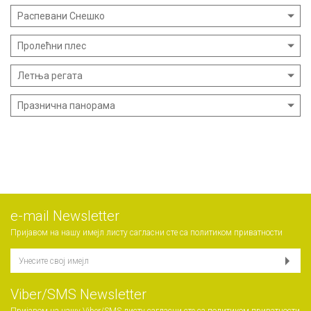
Распевани Снешко
Пролећни плес
Летња регата
Празнична панорама
е-mail Newsletter
Пријавом на нашу имејл листу сагласни сте са
политиком приватности
Viber/SMS Newsletter