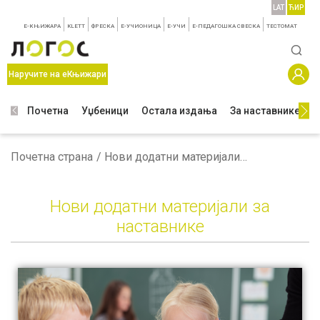
LAT
ЋИР
E-КЊИЖАРА
KLETT
ФРЕСКА
E-УЧИОНИЦА
E-УЧИ
Е-ПЕДАГОШКА СВЕСКА
TЕСТОМАТ
Наручите на еКњижари
Почетна
Уџбеници
Остала издања
За наставнике
З
Почетна страна
Нови додатни материјали за наставнике
Нови додатни материјали за
наставнике