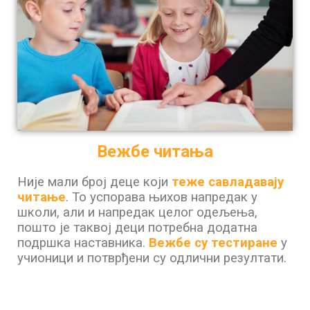
Вежбе читања
Није мали број деце који
теже савладавају
читање
. То успорава њихов напредак у
школи, али и напредак целог одељења,
пошто је таквој деци потребна додатна
подршка наставника.
Вежбе су тестиране
у
учионици и потврђени су одлични резултати.