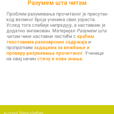
Разумем шта читам
Проблем разумевања прочитаног је присутан
код великог броја ученика свих узраста.
Услед тога слабије напредују, а наставник је
додатно ангажован.
Материјал
Разумем шта
читам
чине наставни листићи с
краћим
текстовима разноврсних садржаја
и
пропратним
задацима за вежбање и
проверу разумевања прочитаног
.
Ученици
на овај начин
стичу и нова знања
.
е-mail Newsletter