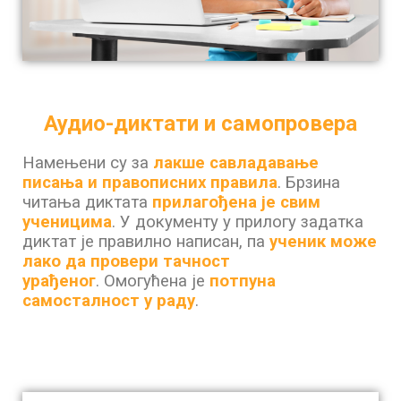
Аудио-диктати и самопровера
Намењени су за
лакше савладавање
писања и правописних правила
.
Брзина
читања диктата
прилагођена је свим
ученицима
.
У документу у прилогу задатка
диктат је правилно написан, па
ученик може
лако да провери тачност
урађеног
.
Омогућена је
потпуна
самосталност у раду
.