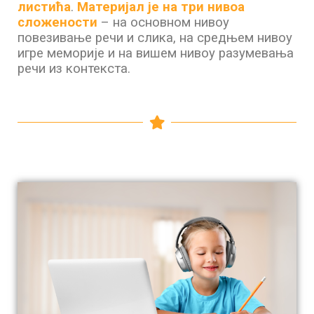
листића
.
Материјал је на три нивоа
сложености
– на основном нивоу
повезивање речи и слика, на средњем нивоу
игре меморије и на вишем нивоу разумевања
речи из контекста.