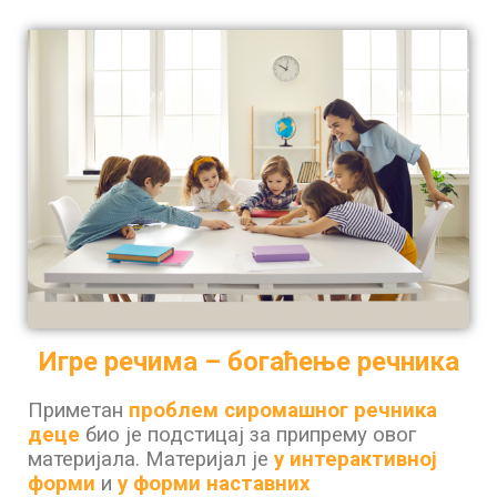
Игре речима – богаћење речника
Приметан
проблем сиромашног речника
деце
био је подстицај за припрему овог
материјала.
Материјал је
у интерактивној
форми
и
у форми наставних