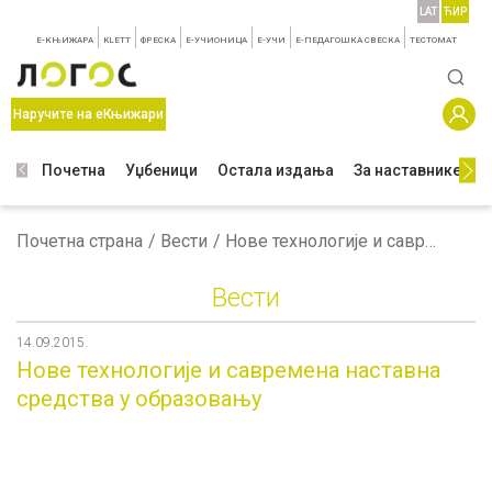
LAT
ЋИР
E-КЊИЖАРА
KLETT
ФРЕСКА
E-УЧИОНИЦА
E-УЧИ
Е-ПЕДАГОШКА СВЕСКА
TЕСТОМАТ
Наручите на еКњижари
Почетна
Уџбеници
Остала издања
За наставнике
З
Почетна страна
Вести
Нове технологије и савремена наставна средства у образовању
Вести
14.09.2015.
Нове технологије и савремена наставна
средства у образовању