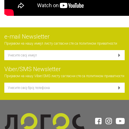
е-mail Newsletter
Пријавом на нашу имејл листу сагласни сте са
политиком приватности
Viber/SMS Newsletter
Пријавом на нашу Viber/SMS листу сагласни сте са
политиком приватности