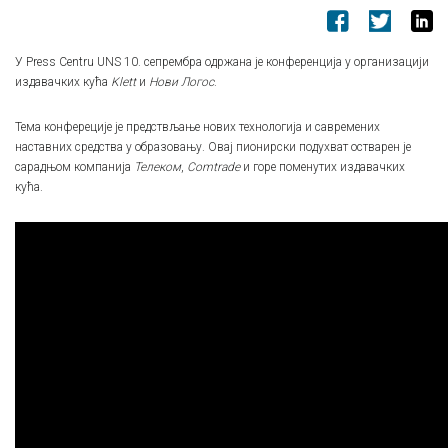
У Press Centru UNS 10. сепрембра одржана је конференција у организацији
издавачких кућа
Klett
и
Нови Логос
.
Тема конфереције је предствљање нових технологија и савремених
наставних средства у образовању. Овај пионирски подухват остварен је
сарадњом компанија
Телеком
,
Comtrade
и горе поменутих издавачких
кућа.