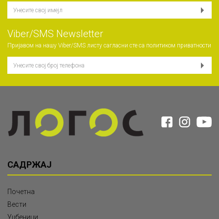
Viber/SMS Newsletter
Пријавом на нашу Viber/SMS листу сагласни сте са
политиком приватности
САДРЖАЈ
Почетна
Вести
Уџбеници