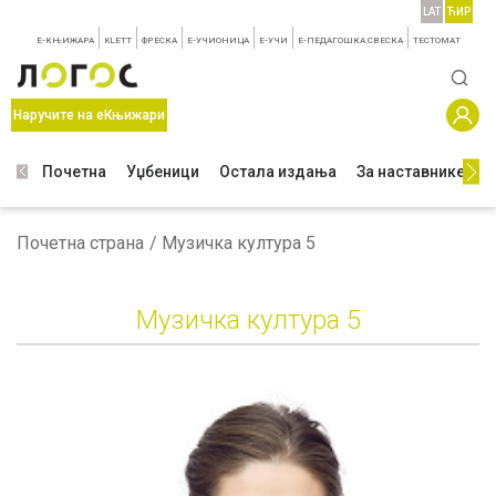
LAT
ЋИР
E-КЊИЖАРА
KLETT
ФРЕСКА
E-УЧИОНИЦА
E-УЧИ
Е-ПЕДАГОШКА СВЕСКА
TЕСТОМАТ
Наручите на еКњижари
Почетна
Уџбеници
Остала издања
За наставнике
З
Почетна страна
Музичка култура 5
Музичка култура 5