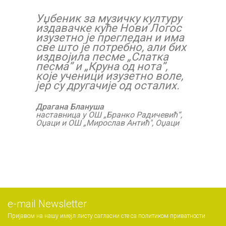
Уџбеник за музичку културу
издавачке куће Нови Логос
изузетно је прегледан и има
све што је потребно, али бих
издвојила песме „Слатка
песма” и „Круна од нота”,
које ученици изузетно воле,
јер су другачије од осталих.
Драгана Блануша
наставница у ОШ „Бранко Радичевић“,
Оџаци и ОШ „Мирослав Антић", Оџаци
е-mail Newsletter
Пријавом на нашу имејл листу сагласни сте са
политиком приватности