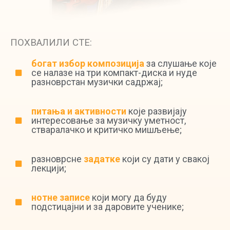
ПОХВАЛИЛИ СТЕ:
богат избор композиција
за слушање које
се налазе на три компакт-диска и нуде
разноврстан музички садржај;
питања и активности
које развијају
интересовање за музичку уметност,
стваралачко и критичко мишљење;
разноврсне
задатке
који су дати у свакој
лекцији;
нотне записе
који могу да буду
подстицајни и за даровите ученике;