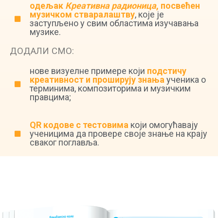
одељак
Креативна радионица
, посвећен
музичком стваралаштву
, које је
заступљено у свим областима изучавања
музике.
ДОДАЛИ СМО:
нове визуелне примере који
подстичу
креативност и проширују знања
ученика о
терминима, композиторима и музичким
правцима;
QR кодове с тестовима
који oмогућавају
ученицима да провере своје знање на крају
сваког поглавља.