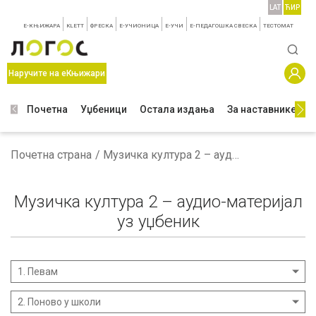
LAT
ЋИР
E-КЊИЖАРА
KLETT
ФРЕСКА
E-УЧИОНИЦА
E-УЧИ
Е-ПЕДАГОШКА СВЕСКА
TЕСТОМАТ
Наручите на еКњижари
Почетна
Уџбеници
Остала издања
За наставнике
З
Почетна страна
Музичка култура 2 – аудио-материјал уз уџбеник
Музичка култура 2 – аудио-материјал
уз уџбеник
1. Певам
2. Поново у школи