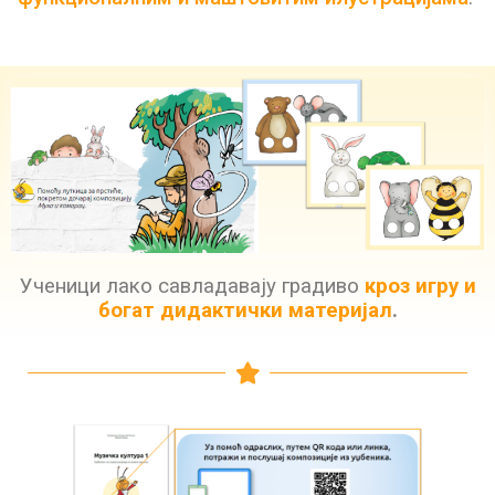
Ученици лако савладавају градиво
кроз игру и
богат дидактички материјал
.