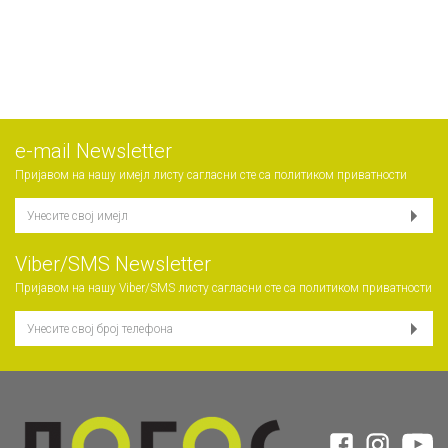
е-mail Newsletter
Пријавом на нашу имејл листу сагласни сте са
политиком приватности
Viber/SMS Newsletter
Пријавом на нашу Viber/SMS листу сагласни сте са
политиком приватности