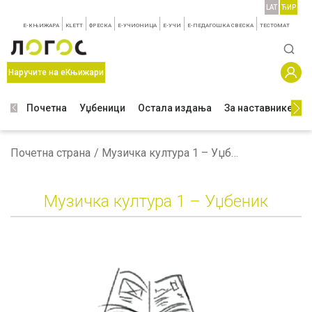
LAT
ЋИР
E-КЊИЖАРА
KLETT
ФРЕСКА
E-УЧИОНИЦА
E-УЧИ
Е-ПЕДАГОШКА СВЕСКА
TЕСТОМАТ
Наручите на еКњижари
Почетна
Уџбеници
Остала издања
За наставнике
З
Почетна страна
Музичка култура 1 – Уџбеник
Музичка култура 1 – Уџбеник