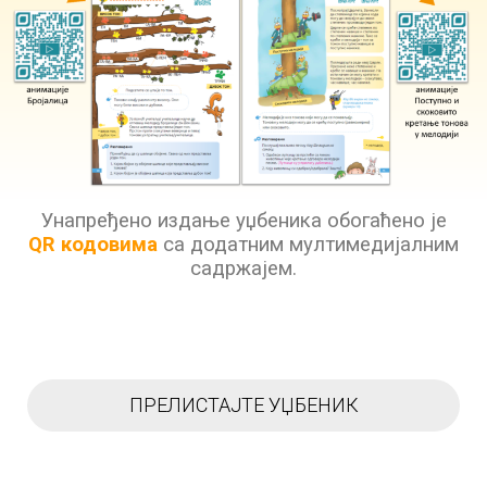
Унапређено издање уџбеника обогаћено је
QR
к
одов
има
са додатним мултимедијалним
садржајем.
ПРЕЛИСТАЈТЕ УЏБЕНИК