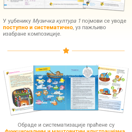
У уџбенику
Музичка култура 1
појмови се уводе
поступно и систематично
, уз пажљиво
изабране композиције.
Обраде и систематизације праћене су
функционалним и маштовитим илустрацијама
.