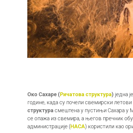
Око Сахаре (
Ричатова структура
)
једна ј
године, када су почели свемирски летови 
структура
смештена у пустињи Сахара у Ма
се опажа из свемира, а његов пречник об
администрације (
НАСА
) користили као ор