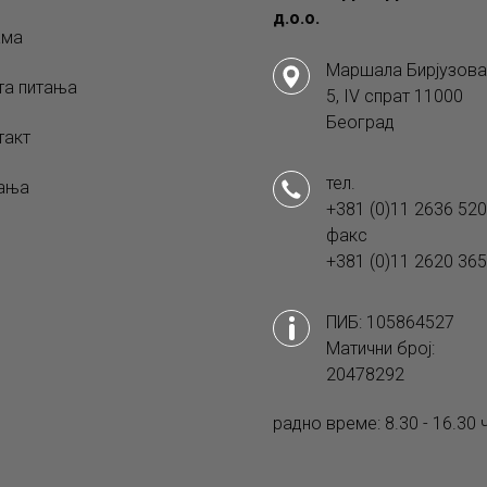
д.о.о.
ама
Маршала Бирјузова
та питања
5, IV спрат 11000
Београд
такт
тел.
ања
+381 (0)11 2636 520
факс
+381 (0)11 2620 365
ПИБ: 105864527
Матични број:
20478292
радно време: 8.30 - 16.30