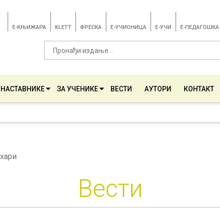
E-КЊИЖАРА
KLETT
ФРЕСКА
E-УЧИОНИЦА
E-УЧИ
Е-ПЕДАГОШКА
 НАСТАВНИКЕ
ЗА УЧЕНИКЕ
ВЕСТИ
АУТОРИ
КОНТАКТ
ахари
Вести