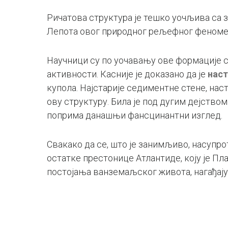
Ричатова структура је тешко уочљива са 
Лепота овог природног рељефног феномен
Научници су по уочавању ове формације с
активности. Касније је доказано да је
наст
купола. Најстарије седиментне стене, наст
ову структуру. Била је под дугим дејство
поприма данашњи фансцинантни изглед.
Свакако да се, што је занимљиво, насупр
остатке престонице Атлантиде, коју је Пл
постојања ванземаљског живота, нагађају