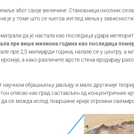
земље због своје величине. Становници околних села
а је у томе што се његов изглед мења у зависности
матрали да је настала као последица удара метеорит
ала пре више милиона година као последица поме
але пре 2,5 милијарди година, налазе се у центру, а 
м ерозије, а како различите врсте стена еродирају р
от научном објашњењу јављају и мало другачије теори
атон описао као град састављен од концентричних кр
 да се можда испод површине крије огромни свемирс