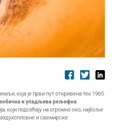
мљи, која је први пут откривена тек 1965.
еобична и упадљива рељефна
а, који подсећају на огромно око, најбоље
 ваздухопловне и свемирске