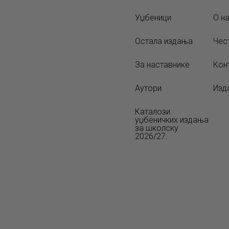
Уџбеници
О н
Остала издања
Чес
За наставнике
Кон
Аутори
Изд
Каталози
уџбеничких издања
за школску
2026/27.