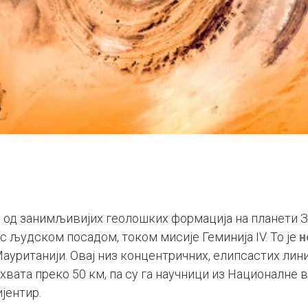
е од занимљивијих геолошких формација на планети Зе
с људском посадом, током мисије Геминија IV. То је
н
уританији. Овај низ концентричних, елипсастих линиј
ухвата преко 50 км, па су га научници из Националне
ијентир.