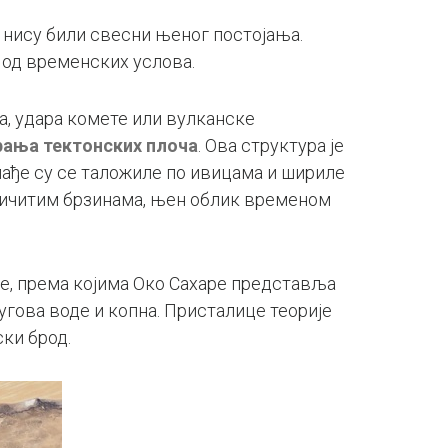
 нису били свесни њеног постојања.
 од временских услова.
а, удара комете или вулканске
рања тектонских плоча
. Ова структура је
млађе су се таложиле по ивицама и шириле
азличитим брзинама, њен облик временом
је, према којима Око Сахаре представља
угова воде и копна. Присталице теорије
ки брод.