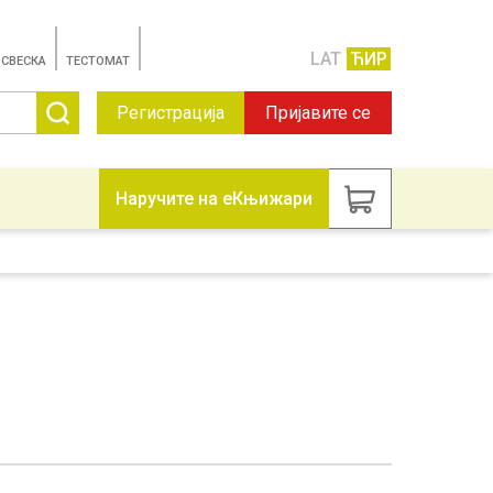
LAT
ЋИР
 СВЕСКА
TЕСТОМАТ
Регистрација
Пријавите се
Наручите на еКњижари