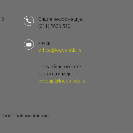
 3-
Опште информације:
(011) 2636 520
и-мејл:
office@logos-edu.rs
Поруџбине можете
слати на и-мејл:
prodaja@logos-edu.rs
 часова радним данима