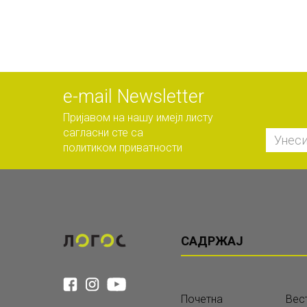
е-mail Newsletter
Пријавом на нашу имејл листу
сагласни сте са
политиком приватности
САДРЖАЈ
Почетна
Вес