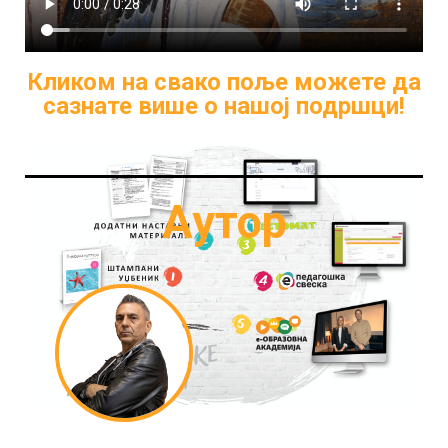
Кликом на свако поље можете да
сазнате више о нашој подршци!
Аутор