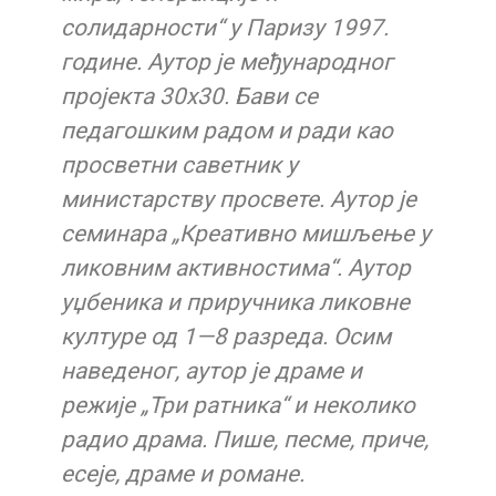
солидарности“ у Паризу 1997.
године. Аутор је међународног
пројекта 30х30. Бави се
педагошким радом и ради као
прoсветни саветник у
министарству просвете. Аутор је
семинара „Креативно мишљење у
ликовним активностима“. Аутор
уџбеника и приручника ликовне
културе од 1—8 разреда. Осим
наведеног, аутор је драме и
режије „Три ратника“ и неколико
радио драма. Пише, песме, приче,
есеје, драме и романе.