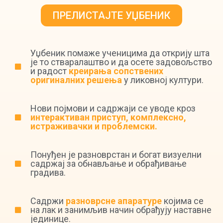
ПРЕЛИСТАЈТЕ УЏБЕНИК
Уџбеник помаже ученицима да открију шта
је то стваралаштво и да осете задовољство
и радост
креирања сопствених
оригиналних решења
у ликовној култури.
Нови појмови и садржаји се уводе кроз
интерактиван приступ, комплексно,
истраживачки и проблемски.
Понуђен је разноврстан и богат визуелни
садржај за обнављање и обрађивање
градива.
Садржи
разноврсне апаратуре
којима се
на лак и занимљив начин обрађују наставне
јединице.