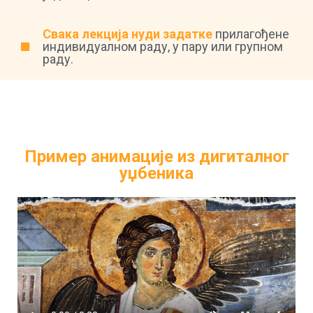
Свака лекција нуди задатке
прилагођене
индивидуалном раду, у пару или групном
раду.
Пример анимације из дигиталног
уџбеника