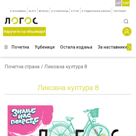
LAT
ЋИР
E-КЊИЖАРА
KLETT
ФРЕСКА
E-УЧИОНИЦА
E-УЧИ
Е-ПЕДАГОШКА СВЕСКА
TЕСТОМАТ
Наручите на еКњижари
Почетна
Уџбеници
Остала издања
За наставнике
З
Почетна страна
Ликовна култура 8
Ликовна култура 8