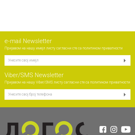
е-mail Newsletter
Пријавом на нашу имејл листу сагласни сте са
политиком приватности
Viber/SMS Newsletter
Пријавом на нашу Viber/SMS листу сагласни сте са
политиком приватности