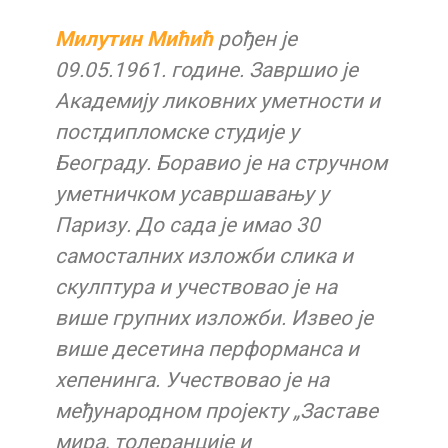
Милутин Мићић
рођен је
09.05.1961. године. Завршио је
Академију ликовних уметности и
постдипломске студије у
Београду. Боравио је на стручном
уметничком усавршавању у
Паризу. До сада је имао 30
самосталних изложби слика и
скулптура и учествовао је на
више групних изложби. Извео је
више десетина перформанса и
хепенинга. Учествовао је на
међународном пројекту „Заставе
мира, толеранције и