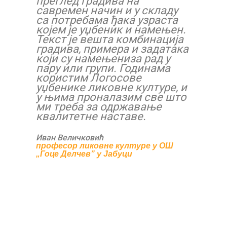
преглед градива на
савремен начин и у складу
са потребама ђака узраста
којем је уџбеник и намењен.
Текст је вешта комбинација
градива, примера и задатака
који су намењениза рад у
пару или групи. Годинама
користим Логосове
уџбенике ликовне културе, и
у њима проналазим све што
ми треба за одржавање
квалитетне наставе.
Иван Величковић
професор ликовне културе у ОШ
„Гоце Делчев” у Јабуци