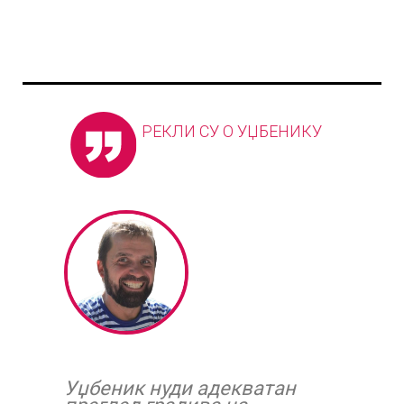
РЕКЛИ СУ О УЏБЕНИКУ
Уџбеник нуди адекватан