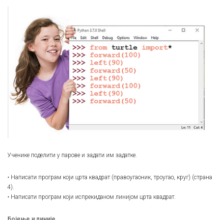
Ученике поделити у парове и задати им задатке.
• Написати програм који црта квадрат (правоугаоник, троугао, круг) (страна
4).
• Написати програм који испрекиданом линијом црта квадрат.
Бојење и линије