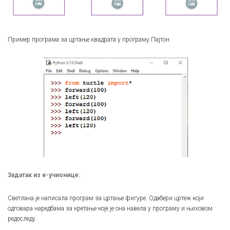
Пример програма за цртање квадрата у програму Пајтон.
Задатак из е-учионице:
Светлана је написала програм за цртање фигуре. Одабери цртеж који
одговара наредбама за кретање које је она навела у програму и њиховом
редоследу.