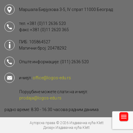
Маршала Бирјузова 3-5, IV спрат 11000 Београд
тел.
+381 (0)11 2636 520
факс
+381 (0)11 2620 365
ПИБ: 105864527
Матични број: 20478292
Опште информације:
(011) 2636 520
и-мејл:
office@logos-edu.rs
Поруџбине можете слати на и-мејл:
prodaja@logos-edu.rs
радно време: 8.30 - 16.30 часова радним данима
Ауторска права © 2026 Издавачка кућа Klett
Дизајн Издавачка кућа Klett