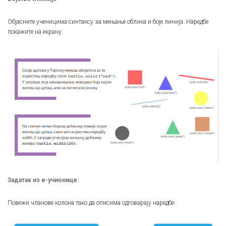
Објасните ученицима синтаксу за мењање облика и боје линија. Наредбе
покажите на екрану.
Задатак из е-учионице:
Повежи чланове колона тако да описима одговарају наредбе: