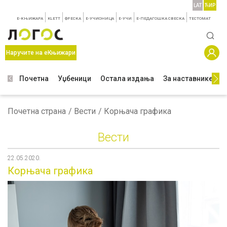
LAT
ЋИР
E-КЊИЖАРА
KLETT
ФРЕСКА
E-УЧИОНИЦА
E-УЧИ
Е-ПЕДАГОШКА СВЕСКА
TЕСТОМАТ
Наручите на еКњижари
Почетна
Уџбеници
Остала издања
За наставнике
З
Почетна страна
Вести
Корњача графика
Вести
22.05.2020.
Корњача графика