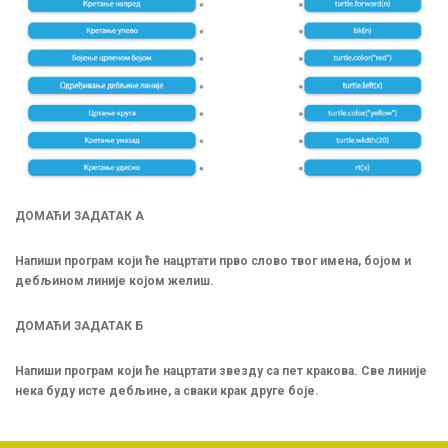
ДОМАЋИ ЗАДАТАК А
Напиши програм који ће нацртати прво слово твог имена, бојом и
дебљином линије којом желиш.
ДОМАЋИ ЗАДАТАК Б
Напиши програм који ће нацртати звезду са пет кракова. Све линије
нека буду исте дебљине, а сваки крак друге боје.