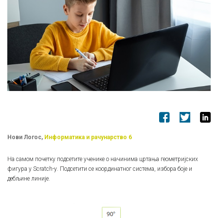
Нови Логос,
Информатика и рачунарство 6
На самом почетку подсетите ученике о начинима цртања геометријских
фигура у Scratch-у. Подсетити се координатног система, избора боје и
дебљине линије.