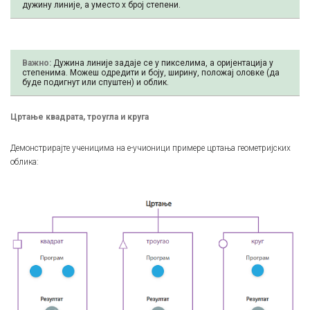
дужину линије, а уместо х број степени.
Важно:
Дужина линије задаје се у пикселима, а оријентација у
степенима. Можеш одредити и боју, ширину, положај оловке (да
буде подигнут или спуштен) и облик.
Цртање квадрата, троугла и круга
Демонстрирајте ученицима на е-учионици примере цртања геометријских
облика: