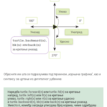
Објасните им шта се подразумева под термином „корњача графика”, као и
синтаксу за цртање из дигиталног уџбеника:
Наредба
turtle.forward(n)
или t
urtle.fd(n)
за кретање
напред,
turtle.left(x)
или
lt(x)
за кретање
улево,
turtle.right(x)
или
rt(x)
за кретање удесно
и
turtle.backward(n)
,
bk(n)
или
back(n)
за кретање уназад.
Уместо n, између заграда уписујеш број корака, чиме одређујеш