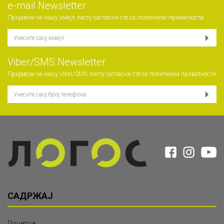
е-mail Newsletter
Пријавом на нашу имејл листу сагласни сте са
политиком приватности
Viber/SMS Newsletter
Пријавом на нашу Viber/SMS листу сагласни сте са
политиком приватности
САДРЖАЈ
Почетна