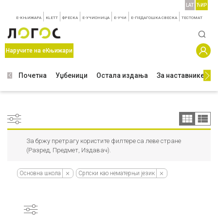
LAT
ЋИР
E-КЊИЖАРА
KLETT
ФРЕСКА
E-УЧИОНИЦА
E-УЧИ
Е-ПЕДАГОШКА СВЕСКА
TЕСТОМАТ
Наручите на еКњижари
Почетна
Уџбеници
Остала издања
За наставнике
З
За бржу претрагу користите филтере са леве стране
(Разред, Предмет, Издавач).
Основна школа
Српски као нематерњи језик