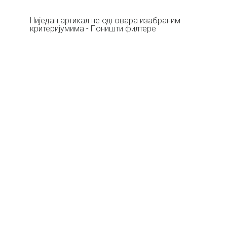
Ниједан артикал не одговара изабраним
критеријумима - Поништи филтере