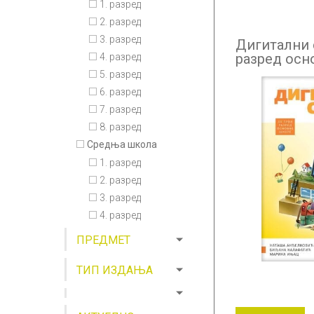
1. разред
2. разред
3. разред
Дигитални 
разред осн
4. разред
5. разред
6. разред
7. разред
8. разред
Средња школа
1. разред
2. разред
3. разред
4. разред
ПРЕДМЕТ
ТИП ИЗДАЊА