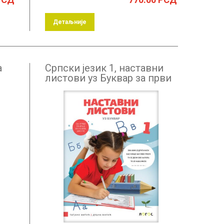
Детаљније
а
Српски језик 1, наставни
листови уз Буквар за први
разред