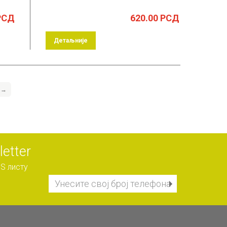
РСД
620.00
РСД
Детаљније
→
etter
S листу