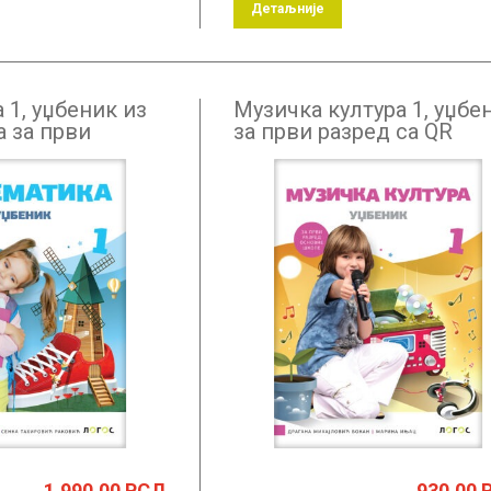
Детаљније
 1, уџбеник из
Музичка култура 1, уџбе
а за први
за први разред са QR
кодом
1,990.00
РСД
930.00