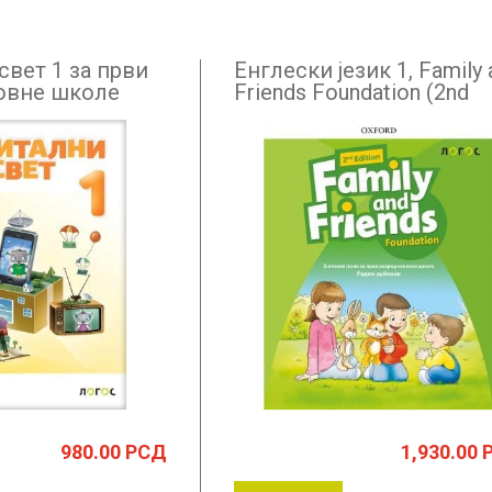
свет 1 за први
Енглески језик 1, Family 
овне школе
Friends Foundation (2nd
Edition), радни уџбеник з
први разред + CD
980.00
РСД
1,930.00