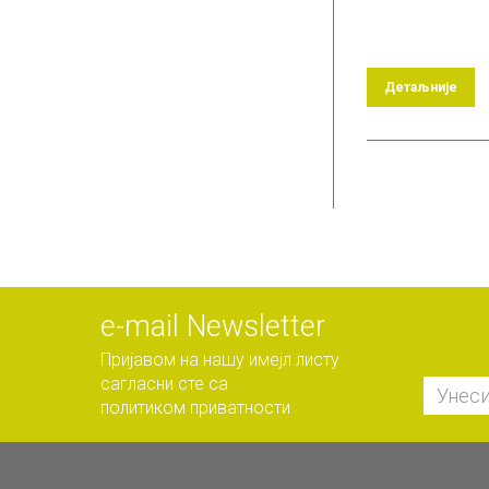
Детаљније
е-mail Newsletter
Пријавом на нашу имејл листу
сагласни сте са
политиком приватности