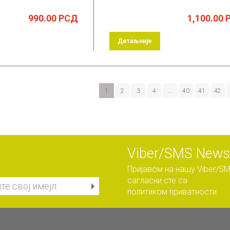
990.00
РСД
1,100.00
Детаљније
1
2
3
4
…
40
41
42
Viber/SMS Newsl
Пријавом на нашу Viber/SM
сагласни сте са
политиком приватности