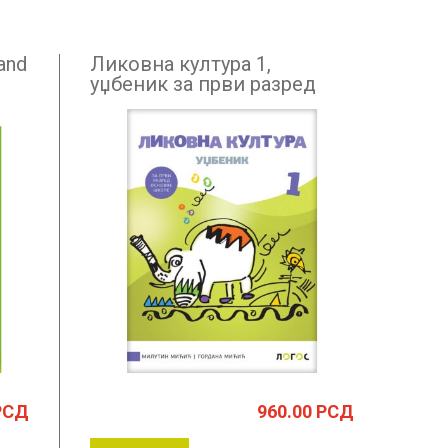
and
Ликовна култура 1,
уџбеник за први разред
а
РСД
960.00
РСД