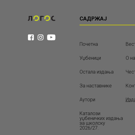
САДРЖАЈ
Почетна
Вес
Уџбеници
О н
Остала издања
Чес
За наставнике
Кон
Аутори
Изд
Каталози
уџбеничких издања
за школску
2026/27.