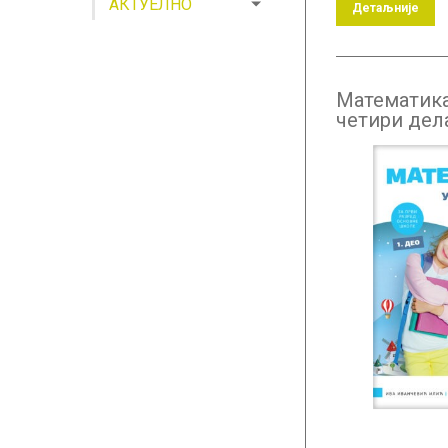
АКТУЕЛНО
Детаљније
Математика
четири дел
разред