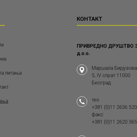
КОНТАКТ
ти
ПРИВРЕДНО ДРУШТВО З
д.о.о.
ама
Маршала Бирјузова
та питања
5, IV спрат 11000
Београд
такт
тел.
ања
+381 (0)11 2636 520
факс
+381 (0)11 2620 365