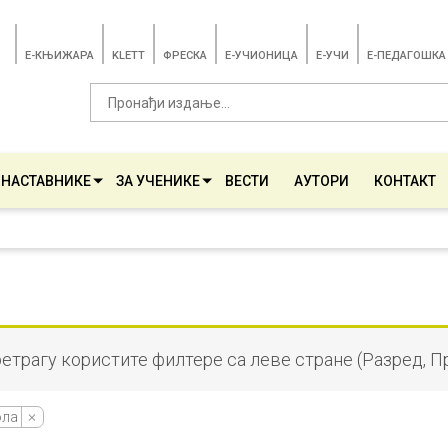
E-КЊИЖАРА
KLETT
ФРЕСКА
E-УЧИОНИЦА
E-УЧИ
Е-ПЕДАГОШКА
 НАСТАВНИКЕ
ЗА УЧЕНИКЕ
ВЕСТИ
АУТОРИ
КОНТАКТ
ретрагу користите филтере са леве стране (Разред, П
ола