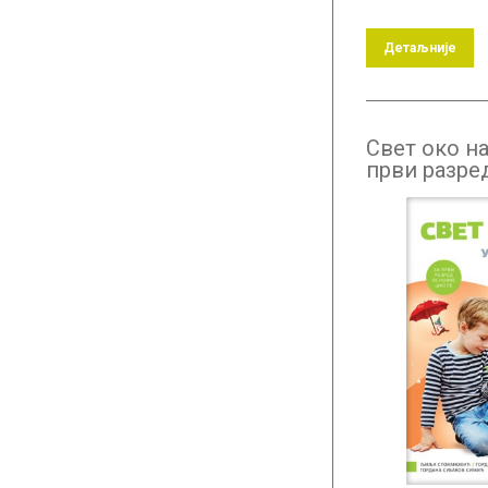
Детаљније
Свет око на
први разре