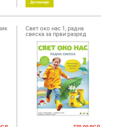
Детаљније
ник
Свет око нас 1, радна
свеска за први разред
РСД
770.00
РСД