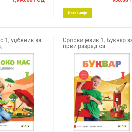
Детаљније
с 1, уџбеник за
Српски језик 1, Буквар з
д
први разред са
словарицом