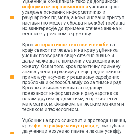
Уџбеник је конципиран тако да доприноси
информатичкој писмености
ученика кроз
усвајање основних информатичких и
рачунарских појмова, а комбиновани приступ
настави (по моделу обрада и вежбе) треба да
их заинтересује да примене стечена знања и
вештине у реалном окружењу.
Кроз
интерактивне тестове и
вежбе
на
крају сваког поглавља и на крају уџбеника
ученик проверава своје стечено знање и
даље може да га примени у свакодневном
животу. Осим тога, кроз практичну примену
знања ученици развијају своје радне навике,
примењују научено у решавању одређених
проблема и оспособљавају се за тимски рад.
Кроз те активности они сагледавају
повезаност информатике и рачунарства са
неким другим предметима, а пре свега са
математиком, физиком, енглеским језиком и
техником и технологијом.
Уџбеник на врло сликовит и прегледан начин,
кроз
фотографије и илустрације
, омогућава
да ученици визуелно памте и лакше усвајају