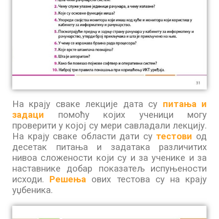
На крају сваке лекције дата су
питања и
задаци
помоћу којих ученици могу
проверити у којој су мери савладали лекцију.
На крају сваке области дати су
тестови
од
десетак питања и задатака различитих
нивоа сложености који су и за ученике и за
наставнике добар показатељ испуњености
исходи.
Решења
ових тестова су на крају
уџбеника.