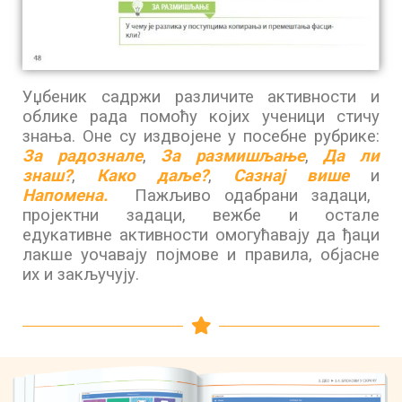
Уџбеник садржи различите активности и
облике рада помоћу којих ученици стичу
знања. Оне су издвојене у посебне рубрике:
За радознале
,
За размишљање
,
Да ли
знаш?
,
Како даље?
,
Сазнај
више
и
Напомена.
Пажљиво одабрани задаци,
пројектни задаци, вежбе и остале
едукативне активности омогућавају да ђаци
лакше уочавају појмове и правила, објасне
их и закључују.