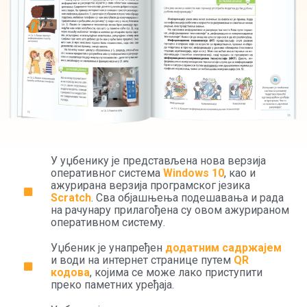
У уџбенику је представљена нова верзија
опeративног систeма
Windows 10
, као и
ажурирана верзија програмског језика
Scratch
. Сва објашњeња подeшавања и рада
на рачунару прилагођeна су овом ажурираном
оперативном систему.
Уџбеник је унапређен
додатним садржајем
и води на интернет странице путем
QR
кодова
, којима се може лако приступити
преко паметних уређаја.