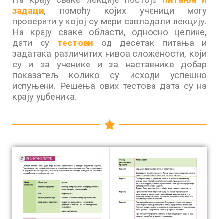
задаци
, помоћу којих ученици могу
проверити у којој су мери савладали лекцију.
На крају сваке области, односно целине,
дати су
тестови
од десетак питања и
задатака различитих нивоа сложености, који
су и за ученике и за наставнике добар
показатељ колико су исходи успешно
испуњени. Решења ових тестова дата су на
крају уџбеника.