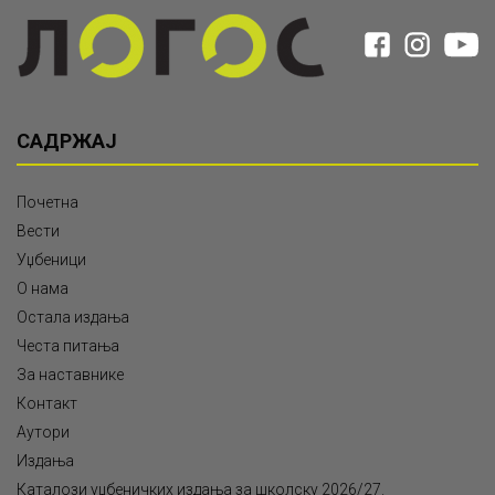
САДРЖАЈ
Почетна
Вести
Уџбеници
О нама
Остала издања
Честа питања
За наставнике
Контакт
Аутори
Издања
Каталози уџбеничких издања за школску 2026/27.