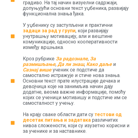
градиво. На тај начин визуелни садржаји,
допуњујући основни текст уџбеника, развијају
функционална знања ђака.
У уџбенику су заступљени и практични
задаци за рад у групи
, који развијају
унутрашњу мотивацију, али и вештине
комуникације, односно кооперативности
између вршњака.
Кроз рубрике
За радознале
,
За
размишљање
,
Да ли знаш
,
Како даље
и
Сазнај више
ученик се подстиче да
самостално истражује и стиче нова знања.
Основни текст прате илустрације дечака и
девојчица које на занимљив начин дају
додатне, веома важне информације, помоћу
којих се ученици мотивишу и подстиче им се
самосталност у учењу.
На крају сваке области дати су
тестови од
десетак питања и задатака
различитих
нивоа сложености, који су изузетно корисни и
за ученике и за наставнике.