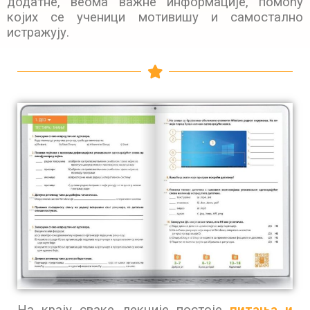
додатне, веома важне информације, помоћу
којих се ученици мотивишу и самостално
истражују.
На крају сваке лекције постоје
питања и