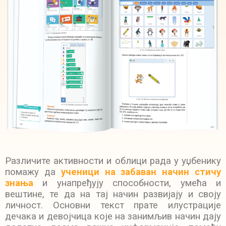
Различите активности и облици рада у уџбенику
помажу да
ученици на забаван начин стичу
знања
и унапређују способности, умећа и
вештине, те да на тај начин развијају и своју
личност. Основни текст прате илустрације
дечака и девојчица које на занимљив начин дају