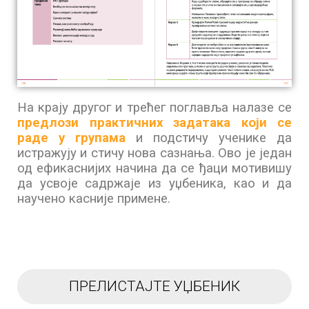
На крају другог и трећег поглавља налазе се
предлози практичних задатака који се
раде у групама
и подстичу ученике да
истражују и стичу нова сазнања. Ово је један
од ефикаснијих начина да се ђаци мотивишу
да усвоје садржаје из уџбеника, као и да
научено касније примене.
ПРЕЛИСТАЈТЕ УЏБЕНИК