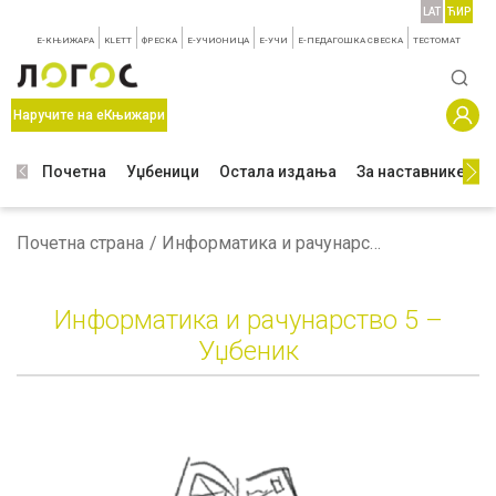
LAT
ЋИР
E-КЊИЖАРА
KLETT
ФРЕСКА
E-УЧИОНИЦА
E-УЧИ
Е-ПЕДАГОШКА СВЕСКА
TЕСТОМАТ
Наручите на еКњижари
Почетна
Уџбеници
Остала издања
За наставнике
З
Почетна страна
Информатика и рачунарство 5 – Уџбеник
Информатика и рачунарство 5 –
Уџбеник