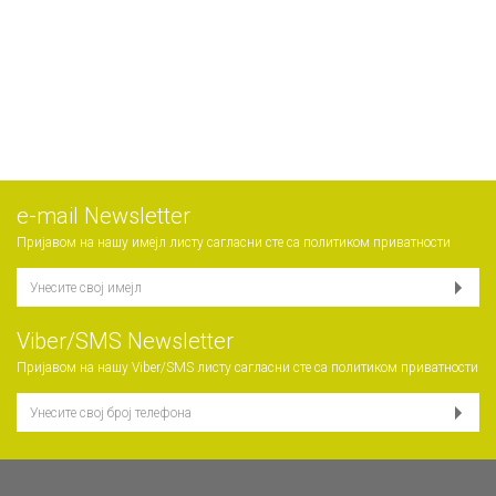
е-mail Newsletter
Пријавом на нашу имејл листу сагласни сте са
политиком приватности
Viber/SMS Newsletter
Пријавом на нашу Viber/SMS листу сагласни сте са
политиком приватности