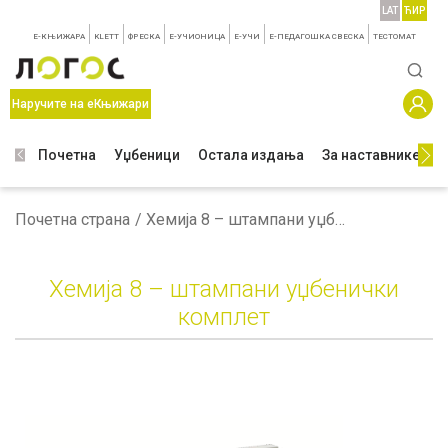
LAT
ЋИР
E-КЊИЖАРА
KLETT
ФРЕСКА
E-УЧИОНИЦА
E-УЧИ
Е-ПЕДАГОШКА СВЕСКА
TЕСТОМАТ
Наручите на еКњижари
Почетна
Уџбеници
Остала издања
За наставнике
З
Почетна страна
Хемија 8 – штампани уџбенички комплет
Хемија 8 – штампани уџбенички
комплет