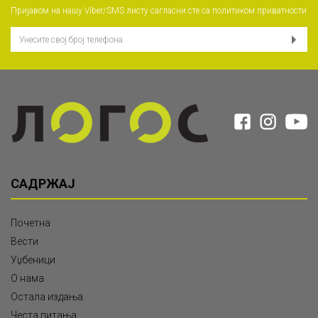
Пријавом на нашу Viber/SMS листу сагласни сте са
политиком приватности
САДРЖАЈ
Почетна
Вести
Уџбеници
О нама
Остала издања
Честа питања