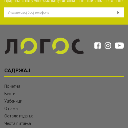
Пријавом на нашу Viber/SMS листу сагласни сте са
политиком приватности
САДРЖАЈ
Почетна
Вести
Уџбеници
О нама
Остала издања
Честа питања