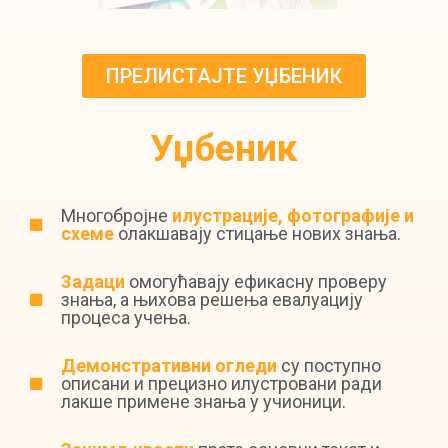
ПРЕЛИСТАЈТЕ УЏБЕНИК
Уџбеник
Многобројне
илустрације, фотографије и
схеме
олакшавају стицање нових знања.
Задаци
омогућавају ефикасну проверу
знања, а њихова решења евалуацију
процеса учења.
Демонстративни огледи
су поступно
описани и прецизно илустровани ради
лакше примене знања у учионици.