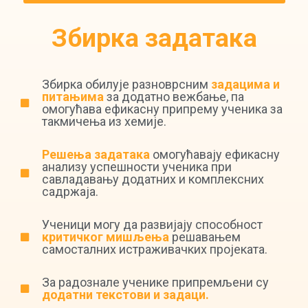
Збирка задатака
Збирка обилује разноврсним
задацима и
питањима
за додатно вежбање, па
омогућава ефикасну припрему ученика за
такмичења из хемије.
Решења задатака
омогућавају ефикасну
анализу успешности ученика при
савладавању додатних и комплексних
садржаја.
Ученици могу да развијају способност
критичког мишљења
решавањем
самосталних истраживачких пројеката.
За радознале ученике припремљени су
додатни текстови и задаци.