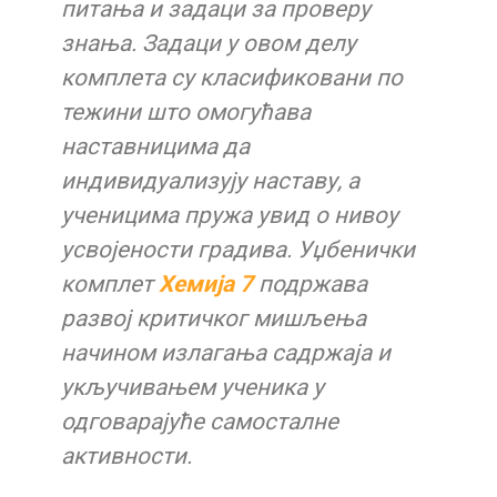
питања и задаци за проверу
знања. Задаци у овом делу
комплета су класификовани по
тежини што омогућава
наставницима да
индивидуализују наставу, а
ученицима пружа увид о нивоу
усвојености градива. Уџбенички
комплет
Хемија 7
подржава
развој критичког мишљења
начином излагања садржаја и
укључивањем ученика у
одговарајуће самосталне
активности.