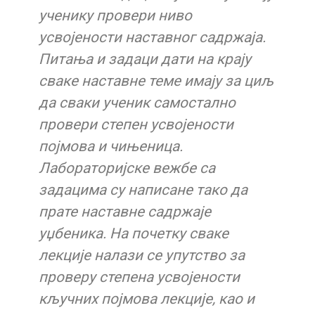
ученику провери ниво
усвојености наставног садржаја.
Питања и задаци дати на крају
сваке наставне теме имају за циљ
да сваки ученик самостално
провери степен усвојености
појмова и чињеница.
Лабораторијске вежбе са
задацима су написане тако да
прате наставне садржаје
уџбеника. На почетку сваке
лекције налази се упутство за
проверу степена усвојености
кључних појмова лекције, као и