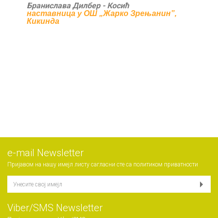
Бранислава Дилбер - Косић
наставница у ОШ „Жарко Зрењанин”,
Кикинда
е-mail Newsletter
Пријавом на нашу имејл листу сагласни сте са
политиком приватности
Viber/SMS Newsletter