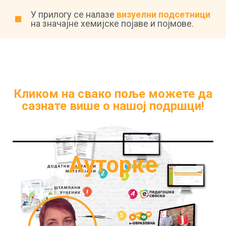
У прилогу се налазе
визуелни подсетници
на значајне хемијске појаве и појмове.
Кликом на свако поље можете да
сазнате више о нашој подршци!
Ауторке