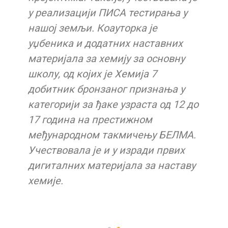
у реализацији ПИСА тестирања у
нашој земљи. Коауторка је
уџбеника и додатних наставних
материјала за хемију за основну
школу, од којих је Хемија 7
добитник бронзаног признања у
категорији за ђаке узраста од 12 до
17 година на престижном
међународном такмичењу БЕЛМА.
Учествовала је и у изради првих
дигиталних материјала за наставу
хемије.