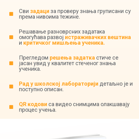
Сви
задаци
за проверу знања груписани су
према нивоима тежине.
Решавање разноврсних задатака
омогућава развој
истраживачких вештина
и
критичког мишљења ученика.
Прегледом
решења задатка
стиче се
јасан увид у квалитет стеченог знања
ученика.
Рад у школској лабораторији
детаљно је и
поступно описан.
QR кодови
са видео снимцима олакшавају
процес учења.