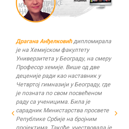
Драгана Анђелковић
дипломирала
је на Хемијском факултету
Универзитета у Београду, на смеру
Професор хемије. Више од две
деценије ради као наставник у
и
Четвртој гимназији у Београду, где
је позната по свом посвећеном
раду са ученицима. Била је
сарадник Министарства просвете
Републике Србије на бројним
пројектима. Такође, учествовала је