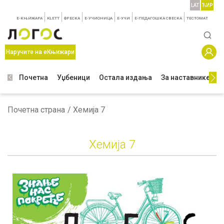
LAT
ЋИР
E-КЊИЖАРА
KLETT
ФРЕСКА
E-УЧИОНИЦА
E-УЧИ
Е-ПЕДАГОШКА СВЕСКА
TЕСТОМАТ
Наручите на еКњижари
Почетна
Уџбеници
Остала издања
За наставнике
З
Почетна страна
Хемија 7
Хемија 7