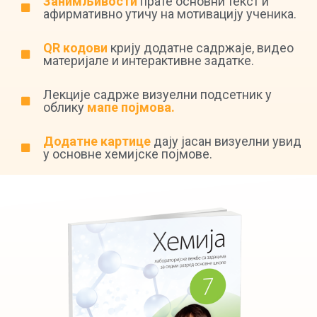
Занимљивости
прате основни текст и
афирмативно утичу на мотивацију ученика.
QR кодови
крију додатне садржаје, видео
материјале и интерактивне задатке.
Лекције садрже визуелни подсетник у
облику
мапе појмова.
Додатне картице
дају јасан визуелни увид
у основне хемијске појмове.