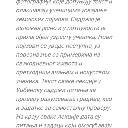
фотографије које допуњују текст и
олакшавају ученицима усвајање
хемијских појмова. Садржај је
изложен јасно и у потпуности је
прилагођен узрасту ученика. Нови
појмови се уводе поступно, уз
повезивање са примерима из
свакодневног живота и
претходним знањем и искуством
ученика. Текст сваке лекције у
Уџбенику садржи питања за
проверу разумевања градива, као
и задатке за самосталну проверу.
На крају сваке лекције дата су
питања и задаци који омогућавају