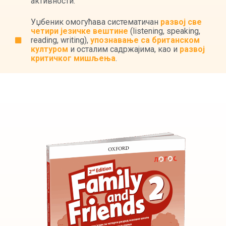
активности.
Уџбеник омогућава систематичан
развој све
четири језичке вештине
(listening, speaking,
reading, writing),
упознавање са британском
културом
и осталим садржајима, као и
развој
критичког мишљења
.