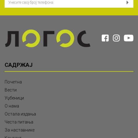
САДРЖАЈ
Почетна
Вести
Уџбеници
О нама
Остала издања
Честа питања
За наставнике