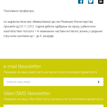
Поштовани професори,
са задовољством вас обавештавамо да смо Решењем Министарства
просвете од 20.11.2012. године добили одобрење за серију уџбеничких
комплета New Horizons 1-4 намењених настави енглеског језика у средњим
стручним школама од 1. до 4. разреда.
е-mail Newsletter
Пријавом на нашу имејл листу сагласни сте са
политиком приватности
Viber/SMS Newsletter
Пријавом на нашу Viber/SMS листу сагласни сте са
политиком приватности