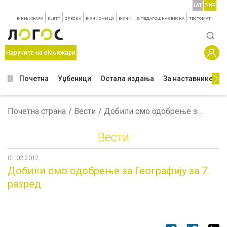
LAT
ЋИР
E-КЊИЖАРА
KLETT
ФРЕСКА
E-УЧИОНИЦА
E-УЧИ
Е-ПЕДАГОШКА СВЕСКА
TЕСТОМАТ
Наручите на еКњижари
Почетна
Уџбеници
Остала издања
За наставнике
З
Почетна страна
Вести
Добили смо одобрење за Географију за 7. разред
Вести
01.03.2012.
Добили смо одобрење за Географију за 7.
разред