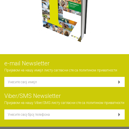
е-mail Newsletter
Пријавом на нашу имејл листу сагласни сте са
политиком приватности
Viber/SMS Newsletter
Пријавом на нашу Viber/SMS листу сагласни сте са
политиком приватности