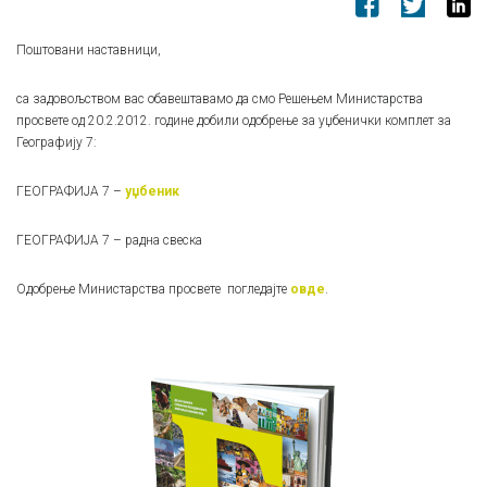
Поштовани наставници,
са задовољством вас обавештавамо да смо Решењем Министарства
просвете од 20.2.2012. године добили одобрење за уџбенички комплет за
Географију 7:
ГЕОГРАФИЈА 7 –
уџбеник
ГЕОГРАФИЈА 7 – радна свеска
Одобрење Министарства просвете погледајте
овде
.