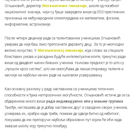
Огњановић, директор
Математичке гимназије
, школе од посебног
националног значаја, чији су ђаци завредели више од 550 престижних
признања на међународним олимпијадама из математике, физике,
информатике, астрономије…
После четири деценије рада са талентованим ученицима Огњановић
уверава да није баш лако препознати даровиту децу. За то је неопходно
велико искуство. У
Математичкој гимназији
, која слови за стециште
блиставих умова и расадник будуће интелектуалне елите, тренутно ради
више од двадесет њених бивших ученика. Њихова предност је то што су
„прошли кроз систем”, што им омогућава да лакше откривају таленте и
касније на најбољи начин раде на њиховом усавршавању.
Као основну разлику у раду наставника са ученицима типичних
способности и ђака натпросечних могућности, Огњановић истиче да се са
обдаренима много више
ради индивидуално или у мањим групама
.
Такође, наглашава да је добар наставник друг и сарадник својих ученика,
усмерава их, храбри када треба, помаже да одвоје битно од небитног,
покушава да им препоручи најбољи образовни пут којим ће ићи када
заврше школу коју тренутно похађају.