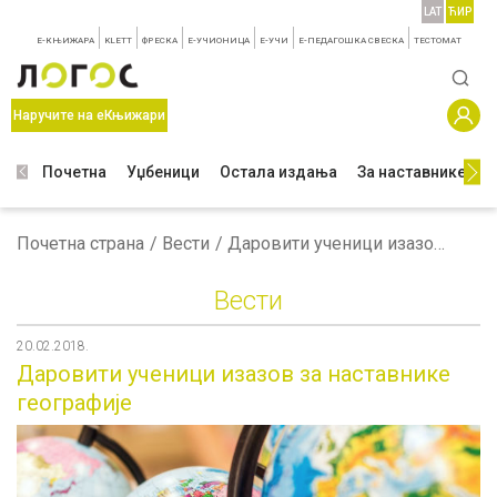
LAT
ЋИР
E-КЊИЖАРА
KLETT
ФРЕСКА
E-УЧИОНИЦА
E-УЧИ
Е-ПЕДАГОШКА СВЕСКА
TЕСТОМАТ
Наручите на еКњижари
Почетна
Уџбеници
Остала издања
За наставнике
З
Почетна страна
Вести
Даровити ученици изазов за наставнике географије
Вести
20.02.2018.
Даровити ученици изазов за наставнике
географије