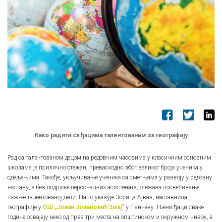
Како радити са ђацима талентованим за географију
Рад са талентованом децом на редовним часовима у класичним основним
школама је прилично отежан, превасходно због великог броја ученика у
одељењима. Такође, укључивање ученика са сметњама у развоју у редовну
наставу, а без подршке персоналних асистената, отежава посвећивање
пажње талентованој деци. На то указује Зорица Ајваз, наставница
географије у
ОШ „Јован Јовановић Змај”
у Панчеву. Њени ђаци сваке
године освајају неко од прва три места на општинском и окружном нивоу, а