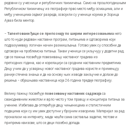
редовни су учесници и републичких такмичења. Само на прошлогодишњем
Републичком такмичењу из географије прво место међу осмацима, али и
међу ученицима седмог разреда, освојили су ученици којима је Зорица
Ајваз била ментор.
−
Талентовани ђаци се препознају по ширим интересовањима
него
што то нуди редован наставни програм, питањима и одговорима који
подразумевају логичан начин размишљања. Готово увек су способни да
одговоре на проблемска питања. Такви ученици се укључују у додатни рад,
где се пажња посвећује повезивању наставног градива из
претходних година, као и корелацији са сродним наставним предметима.
Децу учим да у усвајању новог наставног градива користе и примењују
раније стечена знања и да на основу њих изводе закључке и долазе до
решења − објашњава наставница која 26 година предаје географију.
Велику пажњу посвећује
повезивању наставних садржаја
са
свакодневним животом и врло често у том правцу и конципира питања за
ученике. Избегава да оптерећује децу чињеницама и статистичким
подацима који су им увек доступни у бројним изворима. Материјал за рад
проналази на интернету, мада чешће сама саставља задатке, тестове и
припрема квизове, што се деци посебно допада.