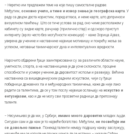
− Неретко им предлажем теме на које пишу самосталне радове.
Међутим,
основно учило, а тиме и извор знања је географска карта
. У
раду са децом доста користим, поред атласа, и неме карте, што доприноси
визуелном памћењу. Што се тиче услова за рад, оно чиме располажем у
кабинету су зидне карте, рачунар (прилично стар) и од скоро приступ
интернету (врло често без могућности конекције) − каже Зорица Ајваз,
уверена да ученике и наставнике највише мотивишу и покрећу жеља за
успехом, неговање такмичарског духа и интелектуалних вредности.
Нарочито обдарени ђаци заинтересовани су за различите области науке,
уметности, спорта, а на наставницима је да уоче склоности, процене
способности и усмере ученике да даровитост испоље и развијају. Већина
наставника са вишедеценијским радним искуством, чији су ђаци
победници државних па и међународних такмичења, каже да није лако
радити са талентима, да се у том послу највише ослањају на
искуство и
ентузијазам
, као и да не могу сви просветни радници да препознају
таленте.
− Несумњиво је да ми, у Србији,
имамо много даровитих
младих људи.
Сигуран сам и да нам је то највеће богатство. Међутим,
не посвећује им
се довољно пажње
. Понекад таленти немају подршку какву заслужују,
најчешће им се уопште не пружи шанса да се истакну − указује Срђан