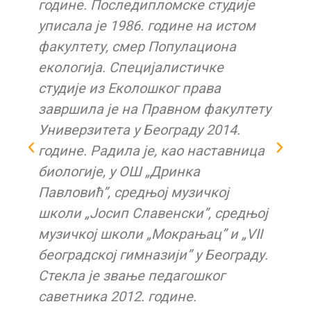
године. Последипломске студије
уписала је 1986. године на истом
,
факултету, смер Популациона
екологија. Специјалистичке
студије из Еколошког права
завршила је на Правном факултету
Универзитета у Београду 2014.
године. Радила је, као наставница
биологије, у ОШ „Дринка
Павловић”, средњој музичкој
школи „Јосип Славенски”, средњој
музичкој школи „Мокрањац” и „VII
београдској гимназији” у Београду.
Стекла је звање педагошког
саветника 2012. године.