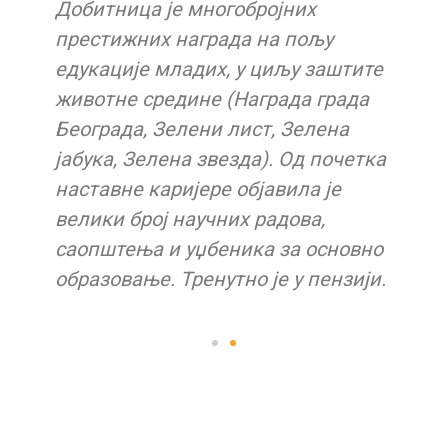
Добитница је многобројних
и
престижних награда на пољу
едукације младих, у циљу заштите
животне средине (Награда града
Београда, Зелени лист, Зелена
јабука, Зелена звезда). Од почетка
наставне каријере објавила је
велики број научних радова,
саопштења и уџбеника за основно
образовање. Тренутно је у пензији.