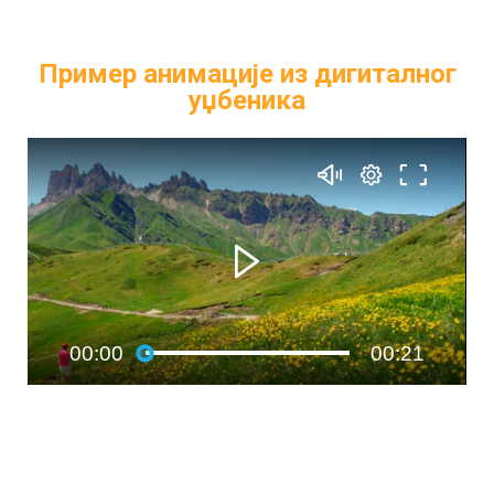
Пример анимације из дигиталног
уџбеника