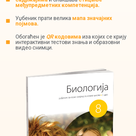
међупредметних компетенција.
Уџбеник прати велика
мапа значајних
појмова.
Обогаћен је
QR
кодовима
иза којих се крију
интерактивни тестови знања и образовни
видео снимци.