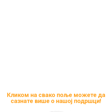
Кликом на свако поље можете да
сазнате више о нашој подршци!