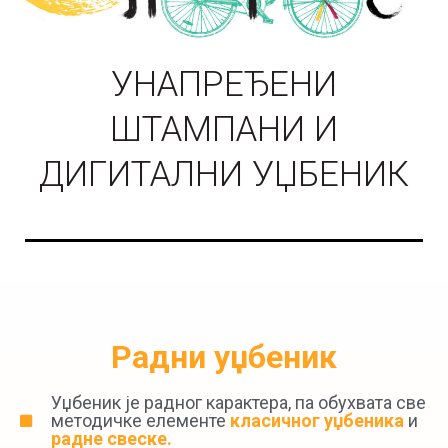
УНАПРЕЂЕНИ
ШТАМПАНИ И
ДИГИТАЛНИ УЏБЕНИК
Радни уџбеник
Уџбеник је радног карактера, па обухвата све
методичке елементе
класичног уџбеника
и
радне свеске.