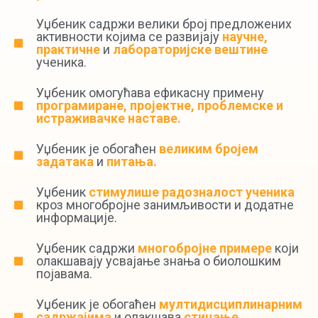
Уџбеник садржи велики број предложених
активности којима се развијају
научне,
практичне
и
лабораторијске вештине
ученика.
Уџбеник омогућава ефикасну примену
програмиране, пројектне, проблемске и
истраживачке наставе.
Уџбеник је обогаћен
великим бројем
задатака
и
питања.
Уџбеник
стимулише радозналост ученика
кроз многобројне занимљивости и додатне
информације.
Уџбеник садржи
многобројне примере
који
олакшавају усвајање знања о биолошким
појавама.
Уџбеник је обогаћен
мултидисциплинарним
садржајима
и олакшава
стицање