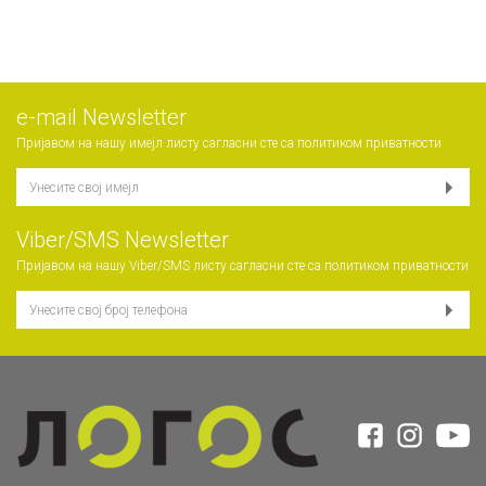
е-mail Newsletter
Пријавом на нашу имејл листу сагласни сте са
политиком приватности
Viber/SMS Newsletter
Пријавом на нашу Viber/SMS листу сагласни сте са
политиком приватности