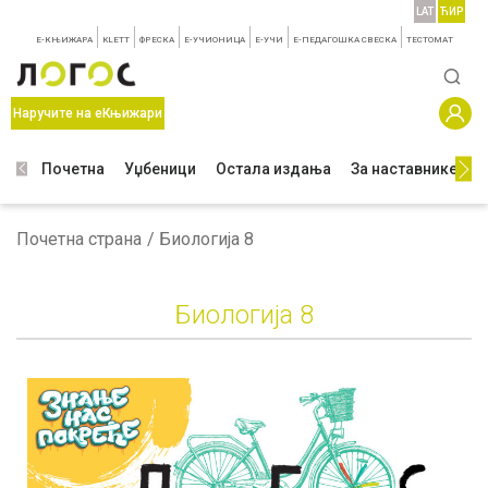
LAT
ЋИР
E-КЊИЖАРА
KLETT
ФРЕСКА
E-УЧИОНИЦА
E-УЧИ
Е-ПЕДАГОШКА СВЕСКА
TЕСТОМАТ
Наручите на еКњижари
Почетна
Уџбеници
Остала издања
За наставнике
З
Почетна страна
Биологија 8
Биологија 8