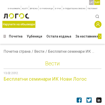
LAT
ЋИР
E-КЊИЖАРА
KLETT
ФРЕСКА
E-УЧИОНИЦА
E-УЧИ
Е-ПЕДАГОШКА СВЕСКА
TЕСТОМАТ
Наручите на еКњижари
Почетна
Уџбеници
Остала издања
За наставнике
З
Почетна страна
Вести
Бесплатни семинари ИК Нови Логос
Вести
13.02.2012.
Бесплатни семинари ИК Нови Логос