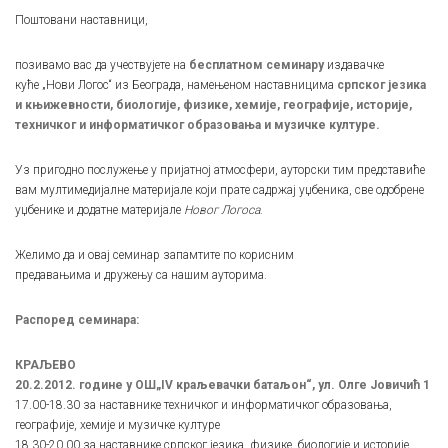
Поштовани наставници,
позивамо вас да учествујете на
бесплатном семинару
издавачке
куће „Нови Логос“ из Београда, намењеном наставницима
српског језика
и књижевности, биологије
,
физике, хемије, географије, историје,
техничког и информатичког образовања и музичке културе.
Уз пригодно послужење у пријатној атмосфери, ауторски тим представиће
вам мултимедијалне материјале који прате садржај уџбеника, све одобрене
уџбенике и додатне материјале
Новог Логоса
.
Желимо да и овај семинар запамтите по корисним
предавањима и дружењу са нашим ауторима.
Распоред семинара:
КРАЉЕВО
20.2.2012. године у ОШ„IV краљевачки батаљон“, ул. Олге Јовичић 1
17.00-18.30 за наставнике техничког и информатичког образовања,
географије, хемије и музичке културе
18.30-20.00 за наставнике српског језика, физике, биологије и историје