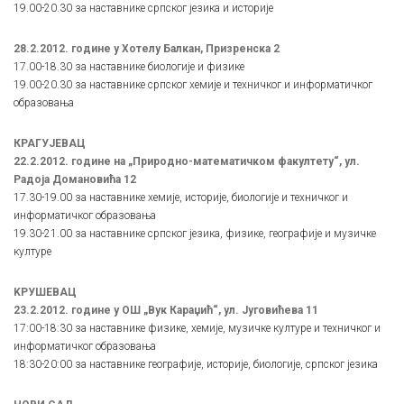
19.00-20.30 за наставнике српског језика и историје
28.2.2012. године у Хотелу Балкан, Призренска 2
17.00-18.30 за наставнике биологије и физике
19.00-20.30 за наставнике српског хемије и техничког и информатичког
образовања
КРАГУЈЕВАЦ
22.2.2012. године на „Природно-математичком факултету“, ул.
Радоја Домановића 12
17.30-19.00 за наставнике хемије, историје, биологије и техничког и
информатичког образовања
19.30-21.00 за наставнике српског језика, физике, географије и музичке
културе
KРУШЕВАЦ
23.2.2012. године у ОШ „Вук Караџић“, ул. Југовићева 11
17:00-18:30 за наставнике физике, хемије, музичке културе и техничког и
информатичког образовања
18:30-20:00 за наставнике географије, историје, биологије, српског језика