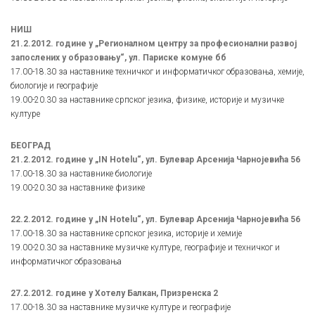
НИШ
21.2.2012. године у „Регионалном центру за професионални развој
запослених у образовању“, ул. Париске комуне бб
17.00-18.30 за наставнике техничког и информатичког образовања, хемије,
биологије и географије
19.00-20.30 за наставнике српског језика, физике, историје и музичке
културе
БЕОГРАД
21.2.2012. године у „IN Hotelu“, ул. Булевар Арсенија Чарнојевића 56
17.00-18.30 за наставнике биологије
19.00-20.30 за наставнике физике
22.2.2012. године у „IN Hotelu“, ул. Булевар Арсенија Чарнојевића 56
17.00-18.30 за наставнике српског језика, историје и хемије
19.00-20.30 за наставнике музичке културе, географије и техничког и
информатичког образовања
27.2.2012. године у Хотелу Балкан, Призренска 2
17.00-18.30 за наставнике музичке културе и географије