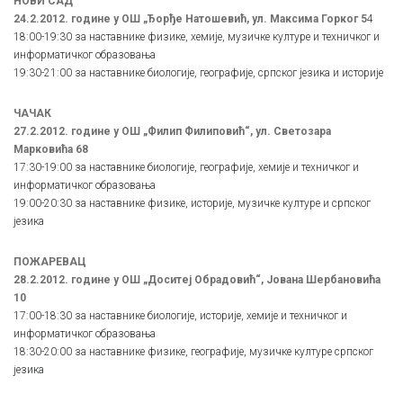
НОВИ САД
24.2.2012. године у ОШ „Ђорђе Натошевић, ул. Максима Горког 5
4
18:00-19:30 за наставнике физике, хемије, музичке културе и техничког и
информатичког образовања
19:30-21:00 за наставнике биологије, географије, српског језика и историје
ЧАЧАК
27.2.2012. године у ОШ „Филип Филиповић“, ул. Светозара
Марковића 68
17:30-19:00 за наставнике биологије, географије, хемије и техничког и
информатичког образовања
19:00-20:30 за наставнике физике, историје, музичке културе и српског
језика
ПОЖАРЕВАЦ
28.2.2012. године у ОШ „Доситеј Обрадовић“, Јована Шербановића
10
17:00-18:30 за наставнике биологије, историје, хемије и техничког и
информатичког образовања
18:30-20:00 за наставнике физике, географије, музичке културе српског
језика