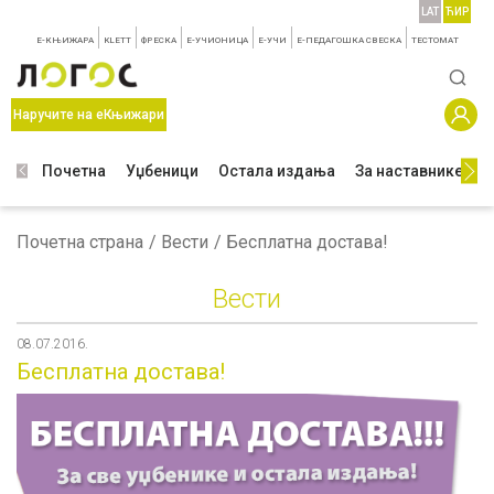
LAT
ЋИР
E-КЊИЖАРА
KLETT
ФРЕСКА
E-УЧИОНИЦА
E-УЧИ
Е-ПЕДАГОШКА СВЕСКА
TЕСТОМАТ
Наручите на еКњижари
Почетна
Уџбеници
Остала издања
За наставнике
З
Почетна страна
Вести
Бесплатна достава!
Вести
08.07.2016.
Бесплатна достава!