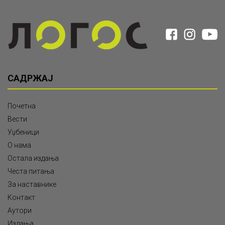
САДРЖАЈ
Почетна
Вести
Уџбеници
О нама
Остала издања
Честа питања
За наставнике
Контакт
Аутори
Издања