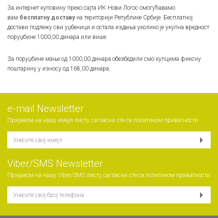
За интернет куповину преко сајта ИК Нови Логос омогућавамо
вам
бесплатну доставу
на територији Републике Србије. Бесплатној
достави подлежу сви уџбеници и остала издања уколико је укупна вредност
поруџбине 1000,00 динара или више.
За поруџбине мање од 1000,00 динара обезбедили смо купцима фиксну
поштарину у износу од 168,00 динара.
е-mail Newsletter
Пријавом на нашу имејл листу сагласни сте са
политиком приватности
Viber/SMS Newsletter
Пријавом на нашу Viber/SMS листу сагласни сте са
политиком приватности