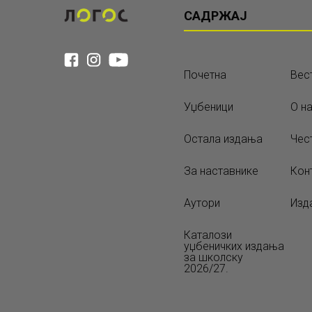
САДРЖАЈ
Почетна
Вес
Уџбеници
О н
Остала издања
Чес
За наставнике
Кон
Аутори
Изд
Каталози
уџбеничких издања
за школску
2026/27.