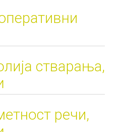
 оперативни
олија стварања,
и
метност речи,
и