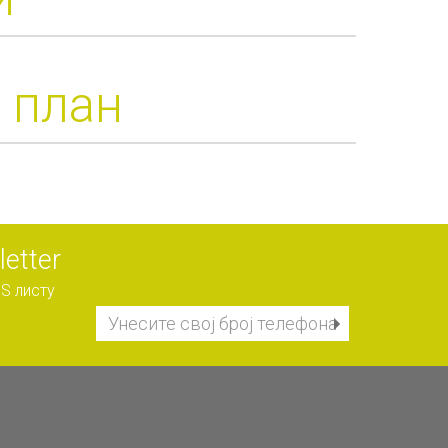
и план
etter
S листу