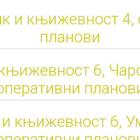
ик и књижевност 4,
планови
 књижевност 6, Чар
оперативни планов
 и књижевност 6, У
оперативни планов