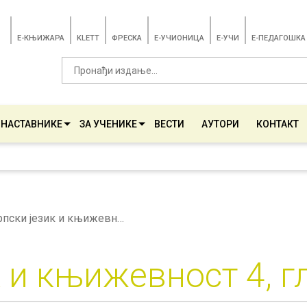
E-КЊИЖАРА
KLETT
ФРЕСКА
E-УЧИОНИЦА
E-УЧИ
Е-ПЕДАГОШКА
 НАСТАВНИКЕ
ЗА УЧЕНИКЕ
ВЕСТИ
АУТОРИ
КОНТАКТ
Српски језик и књижевност 4, глобални план
к и књижевност 4, г