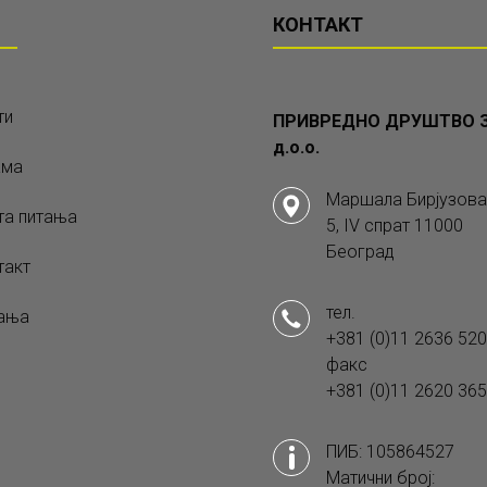
КОНТАКТ
ти
ПРИВРЕДНО ДРУШТВО З
д.о.о.
ама
Маршала Бирјузова
та питања
5, IV спрат 11000
Београд
такт
тел.
ања
+381 (0)11 2636 520
факс
+381 (0)11 2620 365
ПИБ: 105864527
Матични број: