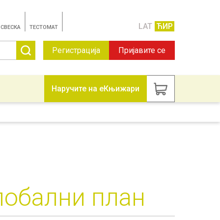
LAT
ЋИР
 СВЕСКА
TЕСТОМАТ
Регистрација
Пријавите се
Наручите на еКњижари
лобални план