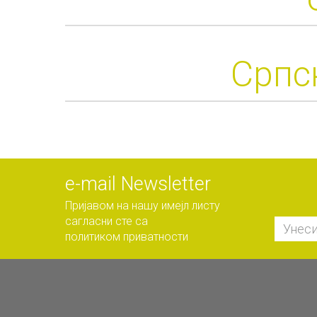
Српск
е-mail Newsletter
Пријавом на нашу имејл листу
сагласни сте са
политиком приватности