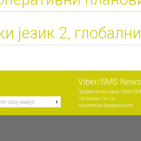
и језик 2, глобалн
Viber/SMS Newsl
Пријавом на нашу Viber/SM
сагласни сте са
политиком приватности