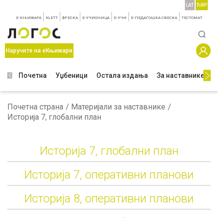
LAT
ЋИР
E-КЊИЖАРА
KLETT
ФРЕСКА
E-УЧИОНИЦА
E-УЧИ
Е-ПЕДАГОШКА СВЕСКА
TЕСТОМАТ
Наручите на еКњижари
Почетна
Уџбеници
Остала издања
За наставнике
З
Почетна страна
Материјали за наставнике
Историја 7, глобални план
Историја 7, глобални план
Историја 7, оперативни планови
Историја 8, оперативни планови