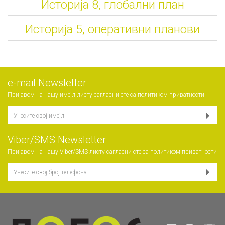
Историја 8, глобални план
Историја 5, оперативни планови
е-mail Newsletter
Пријавом на нашу имејл листу сагласни сте са
политиком приватности
Viber/SMS Newsletter
Пријавом на нашу Viber/SMS листу сагласни сте са
политиком приватности