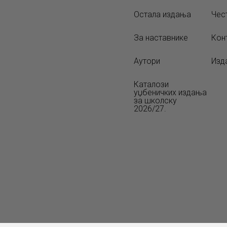
Остала издања
Чес
За наставнике
Кон
Аутори
Изд
Каталози
уџбеничких издања
за школску
2026/27.