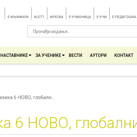
E-КЊИЖАРА
KLETT
ФРЕСКА
E-УЧИОНИЦА
E-УЧИ
Е-ПЕДАГОШКА
 НАСТАВНИКЕ
ЗА УЧЕНИКЕ
ВЕСТИ
АУТОРИ
КОНТАКТ
Физика 6 НОВО, глобални план
а 6 НОВО, глобалн