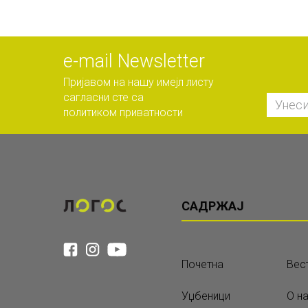
е-mail Newsletter
Пријавом на нашу имејл листу
сагласни сте са
политиком приватности
САДРЖАЈ
Почетна
Вес
Уџбеници
О н