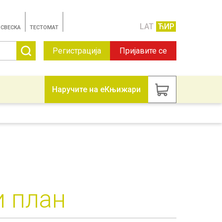
LAT
ЋИР
 СВЕСКА
TЕСТОМАТ
Регистрација
Пријавите се
Наручите на еКњижари
и план