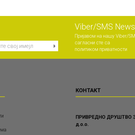
Viber/SMS Newsl
Пријавом на нашу Viber/SM
сагласни сте са
политиком приватности
КОНТАКТ
ти
ПРИВРЕДНО ДРУШТВО З
д.о.о.
ама