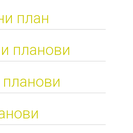
ни план
ни планови
 планови
ланови