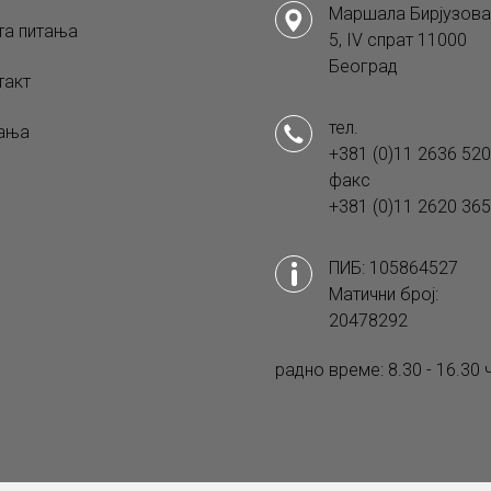
Маршала Бирјузова
та питања
5, IV спрат 11000
Београд
такт
тел.
ања
+381 (0)11 2636 520
факс
+381 (0)11 2620 365
ПИБ: 105864527
Матични број:
20478292
радно време: 8.30 - 16.30