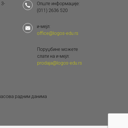
 3-
Опште информације:
(011) 2636 520
и-мејл:
office@logos-edu.rs
Поруџбине можете
слати на и-мејл:
prodaja@logos-edu.rs
 часова радним данима