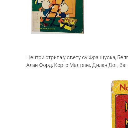
Центри стрипа у свету су Француска, Белги
Алан Форд, Корто Малтезе, Дилан Дог, Заг