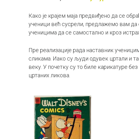
Како је крајем маја предвиђено да се обр
ученици већ сусрели, предлажемо вам да с
ученицима да се самостално и кроз истр
Пре реализације рада наставник ученицим
сликама. Иако су људи одувек цртали и та
веку. У почетку су то биле карикатуре без
цртаних ликова.