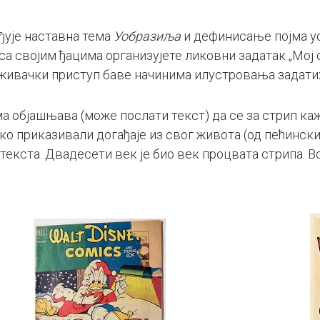
ађује наставна тема
Уобразиља
и дефинисање појма уо
а својим ђацима организујете ликовни задатак „Мој с
аживачки приступ баве начинима илустровања задати
а објашњава (може послати текст) да се за стрип каж
ко приказивали догађаје из свог живота (од пећинских
 текста. Двадесети век је био век процвата стрипа. 