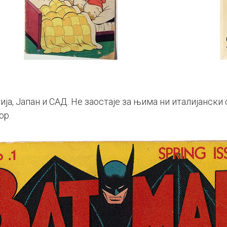
ја, Јапан и САД. Не заостаје за њима ни италијански с
ор.