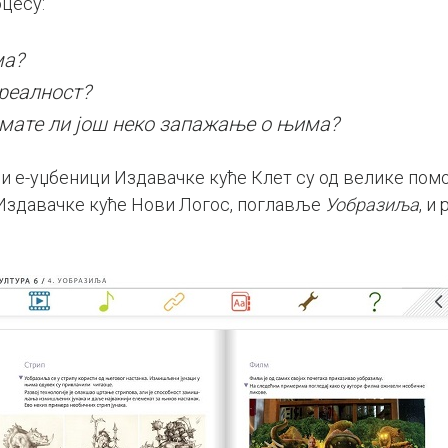
оцесу:
ма?
реалност?
Имате ли још неко запажање о њима?
и е-уџбеници Издавачке куће Клет су од велике помо
здавачке куће Нови Логос, поглавље
Уобразиља
, и