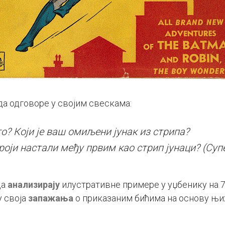
 да одговоре у својим свескама:
о? Који је ваш омиљени јунак из
стрипа?
ероји настали међу првим као стрип јунаци? (Суп
да
анализирају
илустративне примере у уџбенику на 7
у своја
запажања
о приказаним бићима на основу њи