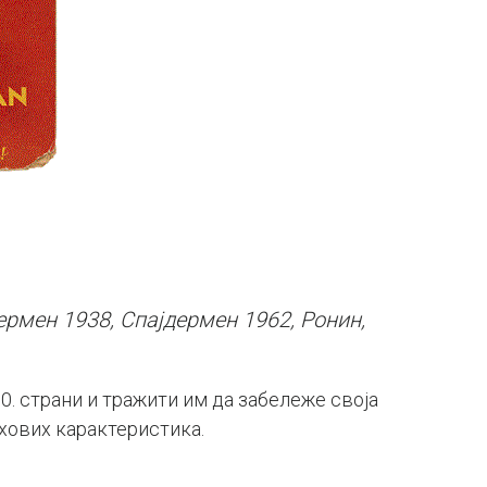
ермен 1938, Спајдермен 1962, Ронин,
0. страни и тражити им да забележе своја
хових карактеристика.