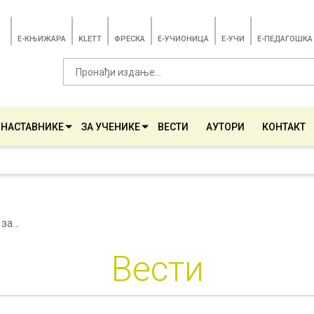
E-КЊИЖАРА
KLETT
ФРЕСКА
E-УЧИОНИЦА
E-УЧИ
Е-ПЕДАГОШКА
 НАСТАВНИКЕ
ЗА УЧЕНИКЕ
ВЕСТИ
АУТОРИ
КОНТАКТ
„Мој стрип” ‒ ликовни задатак
Вести