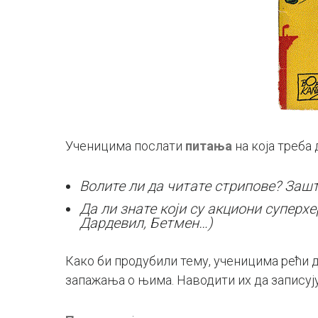
Ученицима послати
питања
на која треба
Волите ли да читате стрипове? Зашт
Да ли знате који су акциони суперх
Дардевил, Бетмен…)
Како би продубили тему, ученицима рећи 
запажања о њима. Наводити их да записуј