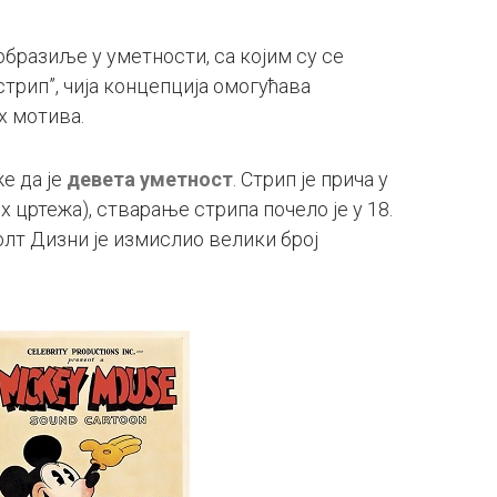
бразиље у уметности, са којим су се
трип”, чија концепција омогућава
х мотива.
е да је
девета уметност
. Стрип је прича у
 цртежа), стварање стрипа почело је у 18.
Волт Дизни је измислио велики број