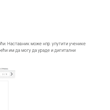
ћи. Наставник може нпр. упутити ученике
 рећи им да могу да ураде и дигитални