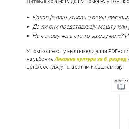
Питања
која могу да им помогну у том пр
Какав је ваш утисак о овим ликови
Да ли они представљају машту или 
На основу чега сте то закључили? 
У том контексту мултимедијални PDF-ови 
на уџбеник
Ликовна култура за 6. разред
И
цртеж, сачувају га, а затим и одштампају.