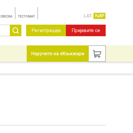
LAT
ЋИР
 СВЕСКА
TЕСТОМАТ
Регистрација
Пријавите се
Наручите на еКњижари